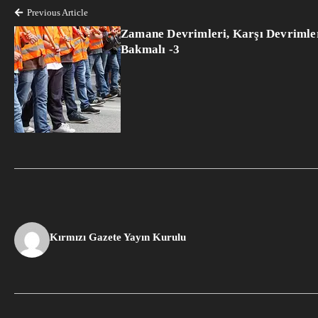
Previous Article
Zamane Devrimleri, Karşı Devrimler
Bakmalı -3
Kırmızı Gazete Yayın Kurulu