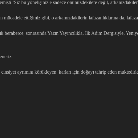
emişti ‘Siz bu yönelişinizle sadece önünüzdekilere değil, arkanızdakilere
 mücadele ettiğimiz gibi, o arkamızdakilerin lafazanlıklarına da, lafaza
beraberce, sonrasında Yazın Yayıncılıkla, İlk Adım Dergisiyle, Yeniyol 
eneriz.
 cinsiyet ayrımını körükleyen, karları için doğayı tahrip eden muktedir