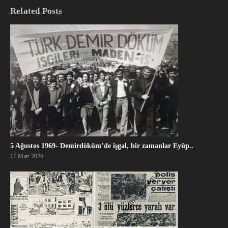
Related Posts
5 Ağustos 1969- Demirdöküm’de işgal, bir zamanlar Eyüp..
17 Mart 2026