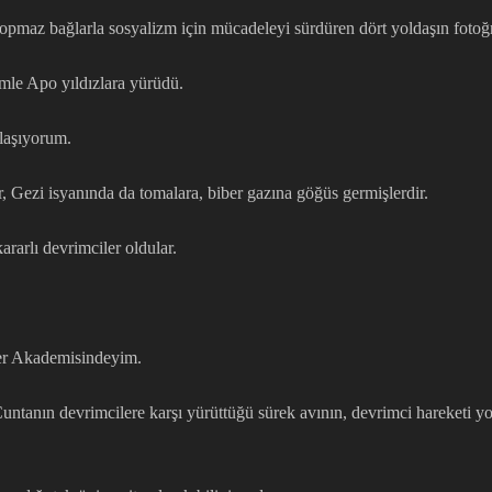
a kopmaz bağlarla sosyalizm için mücadeleyi sürdüren dört yoldaşın foto
imle Apo yıldızlara yürüdü.
zlaşıyorum.
, Gezi isyanında da tomalara, biber gazına göğüs germişlerdir.
rarlı devrimciler oldular.
ler Akademisindeyim.
Cuntanın devrimcilere karşı yürüttüğü sürek avının, devrimci hareketi yo