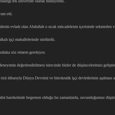
adığı tek üniversite olarak biliniyordu.
am etti.
ilenin evladı olan Abdullah o sıcak mücadelenin içerisinde sekmeden v
kalı işçi mahallelerinde sürdürdü.
 mutlaka söz etmem gerekiyor.
neyimin değerlendirilmesi sürecinde bizler de düşüncelerimizi geliştir
 özü itibarıyla Dünya Devrimi ve bürokratik işçi devletlerinin aşılmas
alist hareketinde hegemon olduğu bu zamanlarda, savunduğumuz düşüncen