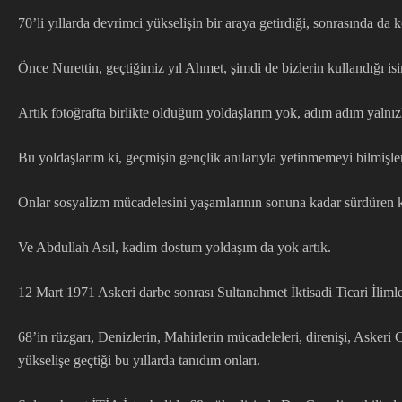
70’li yıllarda devrimci yükselişin bir araya getirdiği, sonrasında d
Önce Nurettin, geçtiğimiz yıl Ahmet, şimdi de bizlerin kullandığı is
Artık fotoğrafta birlikte olduğum yoldaşlarım yok, adım adım yalnı
Bu yoldaşlarım ki, geçmişin gençlik anılarıyla yetinmemeyi bilmişler
Onlar sosyalizm mücadelesini yaşamlarının sonuna kadar sürdüren ka
Ve Abdullah Asıl, kadim dostum yoldaşım da yok artık.
12 Mart 1971 Askeri darbe sonrası Sultanahmet İktisadi Ticari İlim
68’in rüzgarı, Denizlerin, Mahirlerin mücadeleleri, direnişi, Askeri 
yükselişe geçtiği bu yıllarda tanıdım onları.