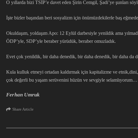
O yıllarda bizi TSİP’e davet eden Şirin Cemgil, Şadi’ye şunları söyl
İşte bizler başından beri sosyalizm için önümüzdekilerle baş eğmeden
Okuldaşım, yoldaşım Apo: 12 Eylül darbesiyle yenildik ama yılmadık 
ÖDP’yle, SDP’yle beraber yürüdük, beraber omuzladık.
Evet çok yenildik, bir daha denedik, bir daha denedik, bir daha da d
Kula kulluk etmeyi ortadan kaldırmak için kapitalizme ve etnik,dini,
çok değerli bu yaşam serüvenini hüzün ve sevgiyle selamlıyorum…
Ferhan Umruk
Share Article