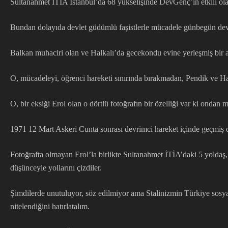
Sultanahmet İTİA İstanbul’da 68 yükselişinde DevGenç’in etkili olam
Bundan dolayıda devlet güdümlü faşistlerle mücadele günbegün dev
Balkan muhaciri olan ve Halkalı’da gecekondu evine yerleşmiş bir a
O, mücadeleyi, öğrenci hareketi sınırında bırakmadan, Pendik ve Hal
O, bir eksiği Erol olan o dörtlü fotoğrafın bir özelliği var ki ondan
1971 12 Mart Askeri Cunta sonrası devrimci hareket içinde geçmiş de
Fotoğrafta olmayan Erol’la birlikte Sultanahmet İTİA’daki 5 yoldaş,
düşünceyle yollarını çizdiler.
Şimdilerde unutuluyor, söz edilmiyor ama Stalinizmin Türkiye sosy
nitelendiğini hatırlatalım.