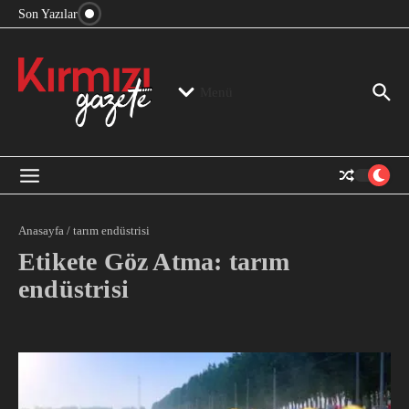
“Devlet Aklı” Kimin Aklı?
İçeriğe atla
Son Yazılar
Jeopolitika, Bölge, Hegemonya…
“Mutlak Butlan” ve Bir Kez Daha Rejimin “Kendinden
Beter Bir Şeye” Dönüşmesi!
Menü
Anasayfa
/
tarım endüstrisi
Etikete Göz Atma: tarım
endüstrisi