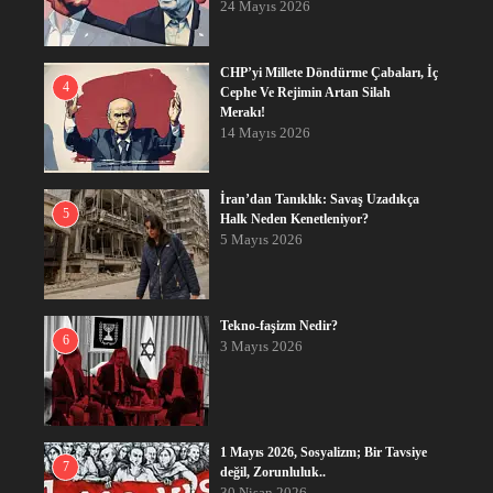
24 Mayıs 2026
CHP’yi Millete Döndürme Çabaları, İç
4
Cephe Ve Rejimin Artan Silah
Merakı!
14 Mayıs 2026
İran’dan Tanıklık: Savaş Uzadıkça
5
Halk Neden Kenetleniyor?
5 Mayıs 2026
Tekno-faşizm Nedir?
6
3 Mayıs 2026
1 Mayıs 2026, Sosyalizm; Bir Tavsiye
7
değil, Zorunluluk..
30 Nisan 2026