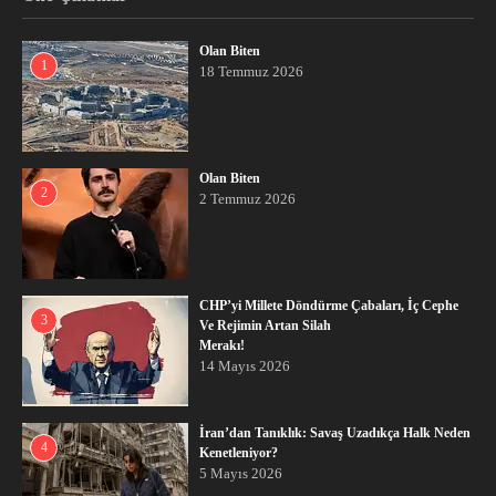
Olan Biten
1
18 Temmuz 2026
Olan Biten
2
2 Temmuz 2026
CHP’yi Millete Döndürme Çabaları, İç Cephe
3
Ve Rejimin Artan Silah
Merakı!
14 Mayıs 2026
İran’dan Tanıklık: Savaş Uzadıkça Halk Neden
4
Kenetleniyor?
5 Mayıs 2026