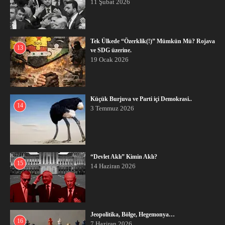
11 Şubat 2026
Tek Ülkede “Özerklik(!)” Mümkün Mü? Rojava
13
ve SDG üzerine.
19 Ocak 2026
Küçük Burjuva ve Parti içi Demokrasi..
14
3 Temmuz 2026
“Devlet Aklı” Kimin Aklı?
15
14 Haziran 2026
Jeopolitika, Bölge, Hegemonya…
16
7 Haziran 2026