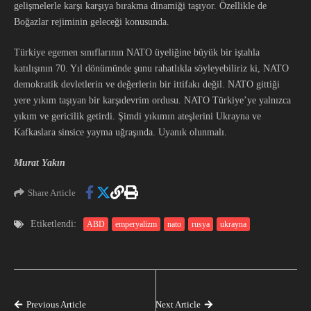
gelişmelerle karşı karşıya bırakma dinamiği taşıyor. Özellikle de
Boğazlar rejiminin geleceği konusunda.
Türkiye egemen sınıflarının NATO üyeliğine büyük bir iştahla
katılışının 70. Yıl dönümünde şunu rahatlıkla söyleyebiliriz ki, NATO
demokratik devletlerin ve değerlerin bir ittifakı değil. NATO gittiği
yere yıkım taşıyan bir karşıdevrim ordusu. NATO Türkiye’ye yalnızca
yıkım ve gericilik getirdi. Şimdi yıkımın ateşlerini Ukrayna ve
Kafkaslara sinsice yayma uğraşında. Uyanık olunmalı.
Murat Yakın
Share Article
Etiketlendi:
ABD
emperyalizm
nato
rusya
ukrayna
Previous Article
Next Article