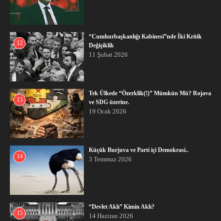
“Cumhurbaşkanlığı Kabinesi”nde İki Kritik
12
Değişiklik
11 Şubat 2026
Tek Ülkede “Özerklik(!)” Mümkün Mü? Rojava
13
ve SDG üzerine.
19 Ocak 2026
Küçük Burjuva ve Parti içi Demokrasi..
14
3 Temmuz 2026
“Devlet Aklı” Kimin Aklı?
15
14 Haziran 2026