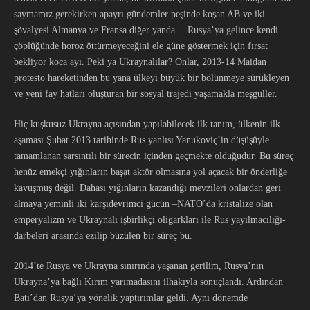
saymamız gerekirken apayrı gündemler peşinde koşan AB ve iki
şövalyesi Almanya ve Fransa diğer yanda… Rusya’ya gelince kendi
çöplüğünde horoz öttürmeyeceğini ele güne göstermek için fırsat
bekliyor koca ayı. Peki ya Ukraynalılar? Onlar, 2013-14 Maidan
protesto hareketinden bu yana ülkeyi büyük bir bölünmeye sürükleyen
ve yeni fay hatları oluşturan bir sosyal trajedi yaşamakla meşguller.
Hiç kuşkusuz Ukrayna açısından yapılabilecek ilk tanım, ülkenin ilk
aşaması Şubat 2013 tarihinde Rus yanlısı Yanukoviç’in düşüşüyle
tamamlanan sarsıntılı bir sürecin içinden geçmekte olduğudur. Bu süreç
henüz emekçi yığınların başat aktör olmasına yol açacak bir önderliğe
kavuşmuş değil. Dahası yığınların kazandığı mevzileri onlardan geri
almaya yeminli iki karşıdevrimci gücün –NATO’da kristalize olan
emperyalizm ve Ukraynalı işbirlikçi oligarkları ile Rus yayılmacılığı-
darbeleri arasında ezilip büzülen bir süreç bu.
2014’te Rusya ve Ukrayna sınırında yaşanan gerilim, Rusya’nın
Ukrayna’ya bağlı Kırım yarımadasını ilhakıyla sonuçlandı. Ardından
Batı’dan Rusya’ya yönelik yaptırımlar geldi. Aynı dönemde