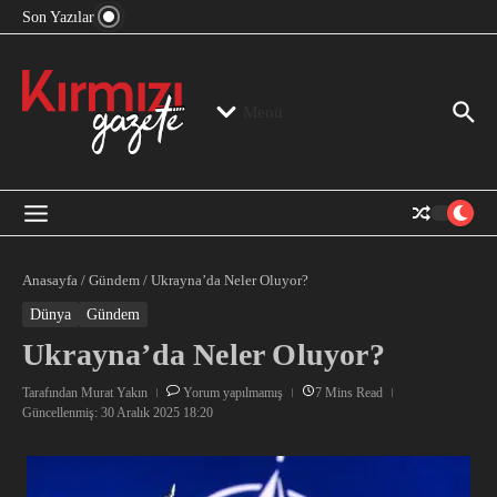
“Devlet Aklı” Kimin Aklı?
İçeriğe atla
Son Yazılar
Jeopolitika, Bölge, Hegemonya…
“Mutlak Butlan” ve Bir Kez Daha Rejimin “Kendinden
Beter Bir Şeye” Dönüşmesi!
Menü
Anasayfa
/
Gündem
/
Ukrayna’da Neler Oluyor?
Dünya
Gündem
Ukrayna’da Neler Oluyor?
Tarafından
Murat Yakın
Yorum yapılmamış
7 Mins Read
Güncellenmiş: 30 Aralık 2025
18:20