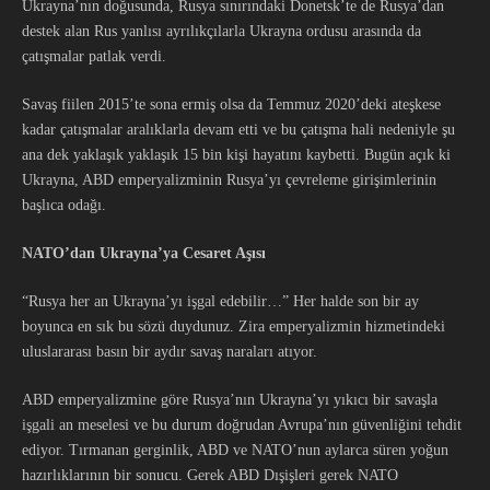
Ukrayna’nın doğusunda, Rusya sınırındaki Donetsk’te de Rusya’dan
destek alan Rus yanlısı ayrılıkçılarla Ukrayna ordusu arasında da
çatışmalar patlak verdi.
Savaş fiilen 2015’te sona ermiş olsa da Temmuz 2020’deki ateşkese
kadar çatışmalar aralıklarla devam etti ve bu çatışma hali nedeniyle şu
ana dek yaklaşık yaklaşık 15 bin kişi hayatını kaybetti. Bugün açık ki
Ukrayna, ABD emperyalizminin Rusya’yı çevreleme girişimlerinin
başlıca odağı.
NATO’dan Ukrayna’ya Cesaret Aşısı
“Rusya her an Ukrayna’yı işgal edebilir…” Her halde son bir ay
boyunca en sık bu sözü duydunuz. Zira emperyalizmin hizmetindeki
uluslararası basın bir aydır savaş naraları atıyor.
ABD emperyalizmine göre Rusya’nın Ukrayna’yı yıkıcı bir savaşla
işgali an meselesi ve bu durum doğrudan Avrupa’nın güvenliğini tehdit
ediyor. Tırmanan gerginlik, ABD ve NATO’nun aylarca süren yoğun
hazırlıklarının bir sonucu. Gerek ABD Dışişleri gerek NATO