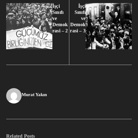
İşçi
İşçi
Sınıfı
Sınıfı
ve
ve
Demok
Demok
rasi – 2
rasi – 3
Murat Yakın
Related Posts