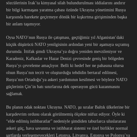
sözcülerinin Irak’ta kimyasal silah bulundurulması iddialarını andırır
bir bilgi karmaşası yaratma çabası özünde Ukrayna yönetimini Rusya
karşısında harekete geçirmeye dönük bir kışkırtma girişiminden başka
bir anlam taşımıyor.
Oysa NATO’nun Rusya ile çatışması, geçtiğimiz yıl Afganistan’daki
küçük düşürücü NATO yenilgisinin ardından yeni bir aşamaya sıçramış
durumda. İttifak şimdi Ukrayna’ya doğru yeniden mevzileniyor ve
Karadeniz, Kafkaslar ve Hazar Denizi çevresinde geniş bir bölgeden
Rusya’yı çevreleme amaçlıyor. Belli ki hedef her ne pahasına olursa
olsun Rusya’nın tecrit ve oluşturduğu tehdidin bertaraf edilmesi,
Rusya’nın Ortadoğu’ya askeri yardımının kesilmesi ve böylece NATO
güçlerinin Çin’in batı sınırlarına dek operasyon gücü kazanmasını
sağlamak.
Bu planın odak noktası Ukrayna. NATO, şu sıralar Baltık ülkelerine bir
karşıdevrim ordusu olarak görülmemiş ölçekte nüfuz ediyor. Öyle ki
“elde edilmiş istihbaratlar” nedeniyle şimdiden taburlarca uluslararası
askeri güç, hava savunma ve istihbarat sistemi ve özel birlikler normal
şartlarda yerleşemeyecekleri Letonya, Litvanya, Estonya ve Polonya’ya