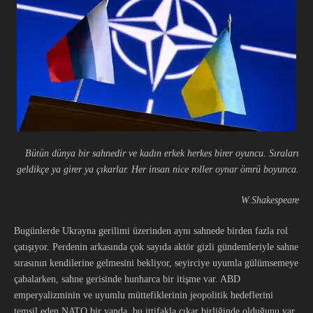
Bütün dünya bir sahnedir ve kadın erkek herkes birer oyuncu. Sıraları
geldikçe ya girer ya çıkarlar. Her insan nice roller oynar ömrü boyunca.
W.Shakespeare
Bugünlerde Ukrayna gerilimi üzerinden aynı sahnede birden fazla rol
çatışıyor. Perdenin arkasında çok sayıda aktör gizli gündemleriyle sahne
sırasının kendilerine gelmesini bekliyor, seyirciye uyumla gülümsemeye
çabalarken, sahne gerisinde hunharca bir itişme var. ABD
emperyalizminin ve uyumlu müttefiklerinin jeopolitik hedeflerini
temsil eden NATO bir yanda, bu ittifakla çıkar birliğinde olduğunu var