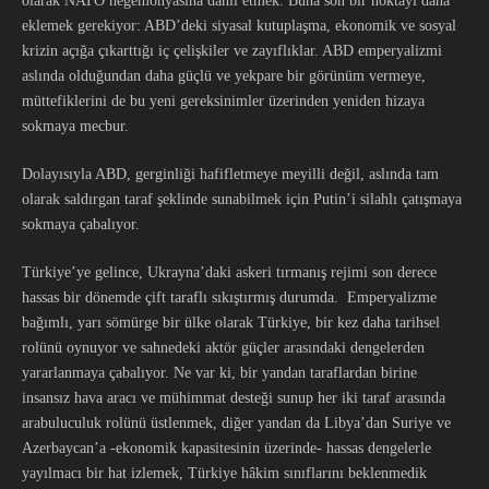
olarak NATO hegemonyasına dahil etmek. Buna son bir noktayı daha
eklemek gerekiyor: ABD’deki siyasal kutuplaşma, ekonomik ve sosyal
krizin açığa çıkarttığı iç çelişkiler ve zayıflıklar. ABD emperyalizmi
aslında olduğundan daha güçlü ve yekpare bir görünüm vermeye,
müttefiklerini de bu yeni gereksinimler üzerinden yeniden hizaya
sokmaya mecbur.
Dolayısıyla ABD, gerginliği hafifletmeye meyilli değil, aslında tam
olarak saldırgan taraf şeklinde sunabilmek için Putin’i silahlı çatışmaya
sokmaya çabalıyor.
Türkiye’ye gelince, Ukrayna’daki askeri tırmanış rejimi son derece
hassas bir dönemde çift taraflı sıkıştırmış durumda. Emperyalizme
bağımlı, yarı sömürge bir ülke olarak Türkiye, bir kez daha tarihsel
rolünü oynuyor ve sahnedeki aktör güçler arasındaki dengelerden
yararlanmaya çabalıyor. Ne var ki, bir yandan taraflardan birine
insansız hava aracı ve mühimmat desteği sunup her iki taraf arasında
arabuluculuk rolünü üstlenmek, diğer yandan da Libya’dan Suriye ve
Azerbaycan’a -ekonomik kapasitesinin üzerinde- hassas dengelerle
yayılmacı bir hat izlemek, Türkiye hâkim sınıflarını beklenmedik