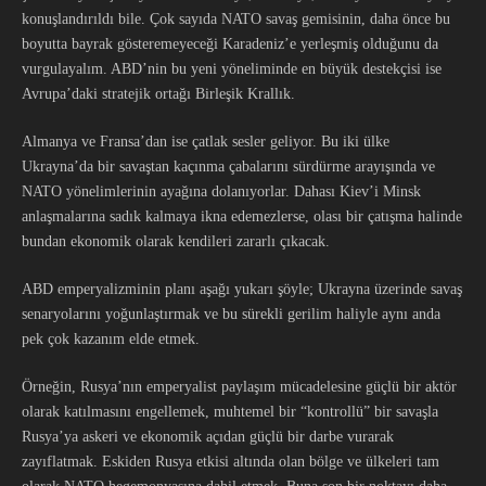
konuşlandırıldı bile. Çok sayıda NATO savaş gemisinin, daha önce bu
boyutta bayrak gösteremeyeceği Karadeniz’e yerleşmiş olduğunu da
vurgulayalım. ABD’nin bu yeni yöneliminde en büyük destekçisi ise
Avrupa’daki stratejik ortağı Birleşik Krallık.
Almanya ve Fransa’dan ise çatlak sesler geliyor. Bu iki ülke
Ukrayna’da bir savaştan kaçınma çabalarını sürdürme arayışında ve
NATO yönelimlerinin ayağına dolanıyorlar. Dahası Kiev’i Minsk
anlaşmalarına sadık kalmaya ikna edemezlerse, olası bir çatışma halinde
bundan ekonomik olarak kendileri zararlı çıkacak.
ABD emperyalizminin planı aşağı yukarı şöyle; Ukrayna üzerinde savaş
senaryolarını yoğunlaştırmak ve bu sürekli gerilim haliyle aynı anda
pek çok kazanım elde etmek.
Örneğin, Rusya’nın emperyalist paylaşım mücadelesine güçlü bir aktör
olarak katılmasını engellemek, muhtemel bir “kontrollü” bir savaşla
Rusya’ya askeri ve ekonomik açıdan güçlü bir darbe vurarak
zayıflatmak. Eskiden Rusya etkisi altında olan bölge ve ülkeleri tam