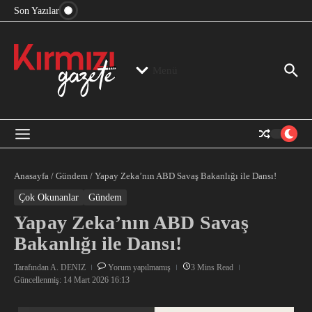
“Devlet Aklı” Kimin Aklı?
İçeriğe atla
Son Yazılar
Jeopolitika, Bölge, Hegemonya…
“Mutlak Butlan” ve Bir Kez Daha Rejimin “Kendinden
Beter Bir Şeye” Dönüşmesi!
Menü
Anasayfa
/
Gündem
/
Yapay Zeka’nın ABD Savaş Bakanlığı ile Dansı!
Çok Okunanlar
Gündem
Yapay Zeka’nın ABD Savaş
Bakanlığı ile Dansı!
Tarafından
A. DENIZ
Yorum yapılmamış
3 Mins Read
Güncellenmiş: 14 Mart 2026
16:13