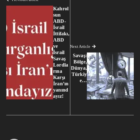
Kahrol
sun
ABD-
İsrail
İttifakı,
ABD
ve
Next Article
İsrail
Savaş:
Savaş
Bölge,
Lordla
Dünya,
rına
Türkiy
Karşı
e…
İran’ın
yanınd
ayız!