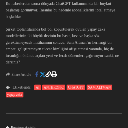
Bu haberlerden sonra dünyada ChatGPT kullanımında bir boykot
başlamış görünüyor. İnsanlar bu nedenle aboneliklerini iptal etmeye
başladılar.
Şirket toplantılarında bol bol köpürtülerek övülen yapay zekâ
modellerinin iki büyük devinin bu basit, kısa ve başka söz
gerektirmeyecek imtihanının sonucu, Sam Altman’ın herhangi bir
empati geliştiremeyen tüccar kimliğini afişe etmesi yanında, hiç de
insanlığın önünde açılan yeni ve ferah dönemleri çağırmıyor sanki, ne
dersiniz?
Share Article
Etiketlendi:
AI
ANTHROPIC
CHATGPT
SAM ALTMAN
yapay zeka
Previous Article