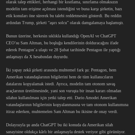
olarak talep ettikleri, herhangi bir kısıtlama, sınırlama olmaksızın
modelin tam erişime açılması istendiğini ve buna karşı şirketin, bazı
etik konuları öne sürerek bu talebi reddetmesini gösterdi. Bu reddin
ardından Trump, şirketi “aşırı solcu” olarak damgalamaya başlamıştı.
Bunun üzerine, herkesin sıklıkla kullandığı OpenAI ve ChatGPT
CEO’su Sam Altman, bu boşluğu kendilerinin dolduracağını ifade
ederek Pentagon’a ulaştı ve 28 Şubat tarihinde Pentagon ile yaptığı
anlaşmayı da X hesabından duyurdu.
İki yapay zekâ şirketi arasında muhtemel fark şu: Pentagon, hem
Amerikan vatandaşlarının bilgilerini hem de tüm kullanıcıların
datalarını kopyalamak istedi. Ayrıca, modelin tam otonom savaş
araçlarının üretilmesinde, yani son vuruşta bir insan kararı olmadan
silahın kullanılması için yetki talep etti. Dario Amodei Amerikan
vatandaşlarının bilgilerinin kopyalanmasına ve tam otonom kullanımına
itiraz ederken, muhtemelen Sam Altman bu ikisine de onay verdi.
Dolayısıyla şu anda ChatGPT bu iki konuda da Amerikan silah
sanayisine oldukça kârlı bir anlaşmayla destek veriyor gibi görünüyor.