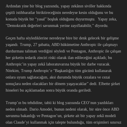
Ardından yine bir blog yazısında, yapay zekânın siviller hakkında
çeşitli istihbaratlar biriktireceğinin neredeyse kesin olduğunu ve bu
konuda büyük bir “yasal” boşluk olduğunu duyurmuştu. Yapay zeka,
“Demokratik değerleri savunmak yerine zayıflatabilir,” diyordu.
Geçen hafta söylediklerine neredeyse bire bir denk gelecek bir gelişme
yaşandı. Trump, 27 şubatta, ABD hükümetine Anthropic ile çalışmayı
durdurması talimatı verdiğini söyledi ve Pentagon, Anthropic ile çalışan
her şirketin tedarik zinciri riski olarak ilan edileceğini açıkladı; bu
Anthropic’in yapay zekâ laboratuvarına büyük bir darbe vuracak.
Nitekim, Trump Anthropic’e “Başkanlığın tüm gücünü kullanarak
onlara uyum sağlatacağım, aksi durumda büyük cezalara ve cezai
sonuçlara neden olacakları bir dönem yaşayacaklar” dedi. Elbette şirket
hisseleri bu açıklamadan sonra büyük oranda geriledi.
Trump’ın bu tehdidine, tabii ki blog yazısında CEO’nun yazdıkları
neden olmadı. Dario Amodei, bunun nedeni olarak, bir süre önce ABD
savunma bakanlığı ve Pentagon’un, şirkete ait bir yapay zekâ modeli
olan Claude’yi kullanmak için talepte bulunduğu, tüm erişimleri sınırsız