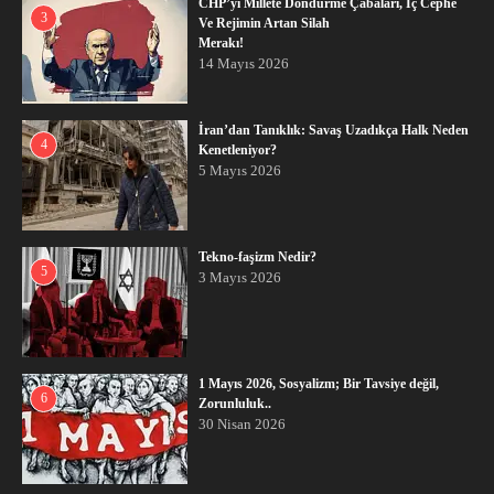
CHP’yi Millete Döndürme Çabaları, İç Cephe
3
Ve Rejimin Artan Silah
Merakı!
14 Mayıs 2026
İran’dan Tanıklık: Savaş Uzadıkça Halk Neden
4
Kenetleniyor?
5 Mayıs 2026
Tekno-faşizm Nedir?
5
3 Mayıs 2026
1 Mayıs 2026, Sosyalizm; Bir Tavsiye değil,
6
Zorunluluk..
30 Nisan 2026