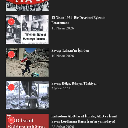
15 Nisan 1971- Bir Devrimci Eylemin
7
Fotoromanı
15 Nisan 2026
Savaş; Tahran’ın İçinden
8
10 Nisan 2026
Savaş: Bölge, Dünya, Türkiye…
9
7 Mart 2026
Kahrolsun ABD-İsrail İttifakı, ABD ve İsrail
10
Savaş Lordlarına Karşı İran’ın yanındayız!
28 Şubat 2026