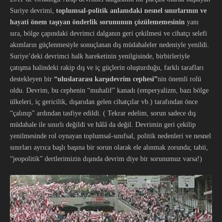
Suriye devrimi,
toplumsal-politik anlamdaki nesnel sınırlarının ve
hayati önem taşıyan önderlik sorununun çözülememesinin
yanı
sıra, bölge çapındaki devrimci dalganın geri çekilmesi ve cihatçı selefi
akımların güçlenmesiyle sonuçlanan dış müdahaleler nedeniyle yenildi.
Suriye’deki devrimci halk hareketinin yenilgisinde, birbirleriyle
çatışma halindeki rakip dış ve iç güçlerin oluşturduğu, farklı tarafları
destekleyen bir
“uluslararası
karşıdevrim cephesi”
nin önemli rolü
oldu. Devrim, bu cephenin “muhalif” kanadı (emperyalizm, bazı bölge
ülkeleri, iç gericilik, dışarıdan gelen cihatçılar vb.) tarafından önce
“çalınıp” ardından tasfiye edildi. ( Tekrar edelim, sorun sadece dış
müdahale ile sınırlı değildi ve hâlâ da değil. Devrimin geri çekilip
yenilmesinde rol oynayan toplumsal-sınıfsal, politik nedenleri ve nesnel
sınırları ayrıca başlı başına bir sorun olarak ele alınmak zorunda; tabii,
“jeopolitik” dertlerimizin dışında devrim diye bir sorunumuz varsa!)