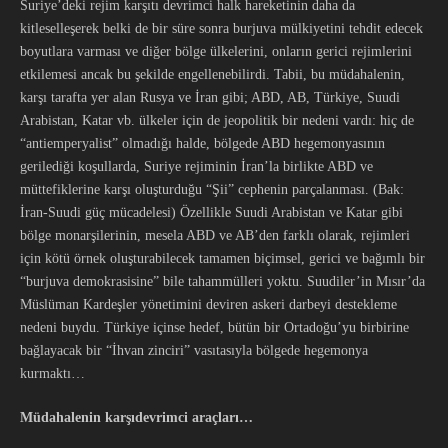
Suriye’deki rejim karşıtı devrimci halk hareketinin daha da
kitleselleşerek belki de bir süre sonra burjuva mülkiyetini tehdit edecek
boyutlara varması ve diğer bölge ülkelerini, onların gerici rejimlerini
etkilemesi ancak bu şekilde engellenebilirdi. Tabii, bu müdahalenin,
karşı tarafta yer alan Rusya ve İran gibi; ABD, AB, Türkiye, Suudi
Arabistan, Katar vb. ülkeler için de jeopolitik bir nedeni vardı: hiç de
“antiemperyalist” olmadığı halde, bölgede ABD hegemonyasının
gerilediği koşullarda, Suriye rejiminin İran’la birlikte ABD ve
müttefiklerine karşı oluşturduğu “Şii” cephenin parçalanması. (Bak:
İran-Suudi güç mücadelesi) Özellikle Suudi Arabistan ve Katar gibi
bölge monarşilerinin, mesela ABD ve AB’den farklı olarak, rejimleri
için kötü örnek oluşturabilecek tamamen biçimsel, gerici ve bağımlı bir
“burjuva demokrasisine” bile tahammülleri yoktu. Suudiler’in Mısır’da
Müslüman Kardeşler yönetimini deviren askeri darbeyi destekleme
nedeni buydu. Türkiye içinse hedef, bütün bir Ortadoğu’yu birbirine
bağlayacak bir “İhvan zinciri” vasıtasıyla bölgede hegemonya
kurmaktı…
Müdahalenin karşıdevrimci araçları…