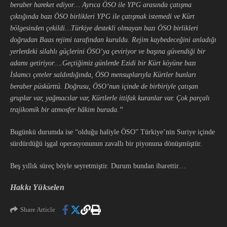
beraber hareket ediyor… Ayrıca ÖSO ile YPG arasında çatışma
çıktığında bazı ÖSO birlikleri YPG ile çatışmak istemedi ve Kürt
bölgesinden çekildi…Türkiye destekli olmayan bazı ÖSO birlikleri
doğrudan Baas rejimi tarafından kuruldu. Rejim kaybedeceğini anladığı
yerlerdeki silahlı güçlerini ÖSO’ya çeviriyor ve başına güvendiği bir
adamı getiriyor….Geçtiğimiz günlerde Ezidi bir Kürt köyüne bazı
İslamcı çeteler saldırdığında, ÖSO mensuplarıyla Kürtler bunları
beraber püskürttü. Doğrusu, ÖSO’nun içinde de birbiriyle çatışan
gruplar var, yağmacılar var, Kürtlerle ittifak kuranlar var. Çok parçalı
trajikomik bir atmosfer hâkim burada.”
Bugünkü durumda ise “olduğu haliyle ÖSO” Türkiye’nin Suriye içinde
sürdürdüğü işgal operasyonunun zavallı bir piyonuna dönüşmüştür.
Beş yıllık süreç böyle seyretmiştir. Durum bundan ibarettir…
Hakkı Yükselen
Share Article