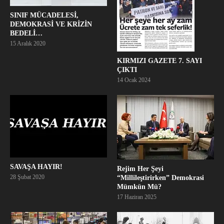
SINIF MÜCADELESİ,
DEMOKRASİ VE KRİZİN
BEDELİ…
15 Aralık 2020
KIRMIZI GAZETE 7. SAYI
ÇIKTI
14 Ocak 2024
SAVAŞA HAYIR!
Rejim Her Şeyi
28 Şubat 2020
“Millileştirirken” Demokrasi
Mümkün Mü?
17 Haziran 2025