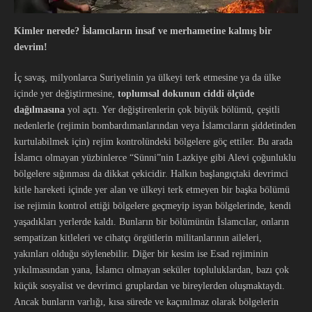
Kimler nerede? İslamcıların insaf ve merhametine kalmış bir
devrim!
İç savaş, milyonlarca Suriyelinin ya ülkeyi terk etmesine ya da ülke
içinde yer değiştirmesine,
toplumsal dokunun ciddi ölçüde
dağılmasına
yol açtı. Yer değiştirenlerin çok büyük bölümü, çeşitli
nedenlerle (rejimin bombardımanlarından veya İslamcıların şiddetinden
kurtulabilmek için) rejim kontrolündeki bölgelere göç ettiler. Bu arada
İslamcı olmayan yüzbinlerce “Sünni”nin Lazkiye gibi Alevi çoğunluklu
bölgelere sığınması da dikkat çekicidir. Halkın başlangıçtaki devrimci
kitle hareketi içinde yer alan ve ülkeyi terk etmeyen bir başka bölümü
ise rejimin kontrol ettiği bölgelere geçmeyip isyan bölgelerinde, kendi
yaşadıkları yerlerde kaldı. Bunların bir bölümünün İslamcılar, onların
sempatizan kitleleri ve cihatçı örgütlerin militanlarının aileleri,
yakınları olduğu söylenebilir. Diğer bir kesim ise Esad rejiminin
yıkılmasından yana, İslamcı olmayan seküler topluluklardan, bazı çok
küçük sosyalist ve devrimci gruplardan ve bireylerden oluşmaktaydı.
Ancak bunların varlığı, kısa sürede ve kaçınılmaz olarak bölgelerin