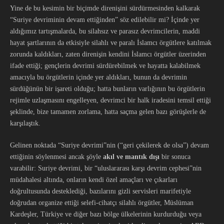
Yine de bu kesimin bir biçimde direnişini sürdürmesinden kalkarak
“Suriye devriminin devam ettiğinden” söz edilebilir mi? İçinde yer
aldığımız tartışmalarda, bu silahsız ve parasız devrimcilerin, maddi
hayat şartlarının da etkisiyle silahlı ve paralı İslamcı örgütlere katılmak
zorunda kaldıkları, zaten direnişin kendini İslamcı örgütler üzerinden
ifade ettiği; gençlerin devrimi sürdürebilmek ve hayatta kalabilmek
amacıyla bu örgütlerin içinde yer aldıkları, bunun da devrimin
sürdüğünün bir işareti olduğu; hatta bunların varlığının bu örgütlerin
rejimle uzlaşmasını engelleyen, devrimci bir halk iradesini temsil ettiği
şeklinde, bize tamamen zorlama, hatta saçma gelen bazı görüşlerle de
karşılaştık.
Gelinen noktada “Suriye devrimi”nin (“geri çekilerek de olsa”) devam
ettiğinin söylenmesi ancak şöyle
akıl ve mantık dışı
bir sonuca
varabilir: Suriye devrimi, bir “uluslararası karşı devrim cephesi”nin
müdahalesi altında, onların kendi özel amaçları ve çıkarları
doğrultusunda desteklediği, bazılarını gizli servisleri marifetiyle
doğrudan organize ettiği selefi-cihatçı silahlı örgütler, Müslüman
Kardeşler, Türkiye ve diğer bazı bölge ülkelerinin kurdurduğu veya