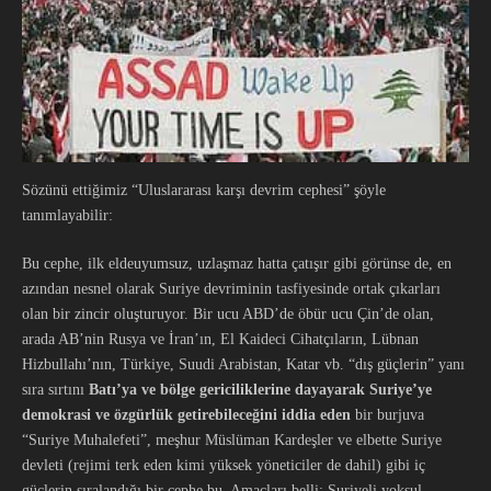
Sözünü ettiğimiz “Uluslararası karşı devrim cephesi” şöyle
tanımlayabilir:
Bu cephe, ilk eldeuyumsuz, uzlaşmaz hatta çatışır gibi görünse de, en
azından nesnel olarak Suriye devriminin tasfiyesinde ortak çıkarları
olan bir zincir oluşturuyor. Bir ucu ABD’de öbür ucu Çin’de olan,
arada AB’nin Rusya ve İran’ın, El Kaideci Cihatçıların, Lübnan
Hizbullahı’nın, Türkiye, Suudi Arabistan, Katar vb. “dış güçlerin” yanı
sıra sırtını
Batı’ya ve bölge gericiliklerine dayayarak Suriye’ye
demokrasi ve özgürlük getirebileceğini iddia eden
bir burjuva
“Suriye Muhalefeti”, meşhur Müslüman Kardeşler ve elbette Suriye
devleti (rejimi terk eden kimi yüksek yöneticiler de dahil) gibi iç
güçlerin sıralandığı bir cephe bu. Amaçları belli: Suriyeli yoksul