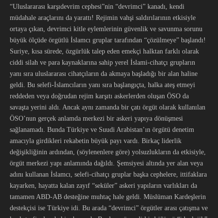
“Uluslararası karşıdevrim cephesi”nin “devrimci” kanadı, kendi
müdahale araçlarını da yarattı! Rejimin vahşi saldırılarının etkisiyle
ortaya çıkan, devrimci kitle eylemlerinin güvenlik ve savunma sorunu
büyük ölçüde örgütlü İslamcı gruplar tarafından “çözülmeye” başlandı!
Suriye, kısa sürede, özgürlük talep eden emekçi halktan farklı olarak
ciddi silah ve para kaynaklarına sahip yerel İslami-cihatçı grupların
yanı sıra uluslararası cihatçıların da akmaya başladığı bir alan haline
geldi. Bu selefi-İslamcıların yanı sıra başlangıçta, halka ateş etmeyi
reddeden veya doğrudan rejim karşıtı askerlerden oluşan ÖSO da
savaşta yerini aldı. Ancak aynı zamanda bir çatı örgüt olarak kullanılan
ÖSO’nun gerçek anlamda merkezi bir askeri yapıya dönüşmesi
sağlanamadı. Bunda Türkiye ve Suudi Arabistan’ın örgütü denetim
amacıyla girdikleri rekabetin büyük payı vardı. Birkaç liderlik
değişikliğinin ardından, (söylenenlere göre) yolsuzlukların da etkisiyle,
örgüt merkezi yapı anlamında dağıldı. Şemsiyesi altında yer alan veya
adını kullanan İslamcı, selefi-cihatçı gruplar başka cephelere, ittifaklara
kayarken, hayatta kalan zayıf “seküler” askeri yapıların varlıkları da
tamamen ABD-AB desteğine muhtaç hale geldi. Müslüman Kardeşlerin
destekçisi ise Türkiye idi. Bu arada “devrimci” örgütler arası çatışma ve