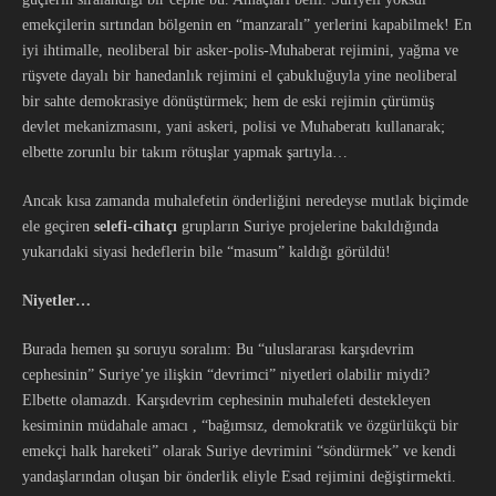
emekçilerin sırtından bölgenin en “manzaralı” yerlerini kapabilmek! En
iyi ihtimalle, neoliberal bir asker-polis-Muhaberat rejimini, yağma ve
rüşvete dayalı bir hanedanlık rejimini el çabukluğuyla yine neoliberal
bir sahte demokrasiye dönüştürmek; hem de eski rejimin çürümüş
devlet mekanizmasını, yani askeri, polisi ve Muhaberatı kullanarak;
elbette zorunlu bir takım rötuşlar yapmak şartıyla…
Ancak kısa zamanda muhalefetin önderliğini neredeyse mutlak biçimde
ele geçiren
selefi-cihatçı
grupların Suriye projelerine bakıldığında
yukarıdaki siyasi hedeflerin bile “masum” kaldığı görüldü!
Niyetler…
Burada hemen şu soruyu soralım: Bu “uluslararası karşıdevrim
cephesinin” Suriye’ye ilişkin “devrimci” niyetleri olabilir miydi?
Elbette olamazdı. Karşıdevrim cephesinin muhalefeti destekleyen
kesiminin müdahale amacı , “bağımsız, demokratik ve özgürlükçü bir
emekçi halk hareketi” olarak Suriye devrimini “söndürmek” ve kendi
yandaşlarından oluşan bir önderlik eliyle Esad rejimini değiştirmekti.