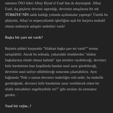
zamanın ÖSO lideri Albay Riyad el Esad’dan da duymuştuk. Albay
Esad, dış güçlerin devrimi saptırdığı, devrimin amaçlarına bir tek
TÜRKİYE’NİN
sadık kaldığı yolunda açıklamalar yapmıştı! Üstelik bu
şikâyetin, Albay’ın emperyalizmle işbirliğine açık bir burjuva muhalif
olması nedeniyle anlaşılır nedenleri vardı!
Başka bir çare mi vardı?
Rejimin şiddeti karşısında “Silahtan başka çare mi vardı?” sorusu
tartışılabilir. Ancak bu noktada, yukarıdaki örneklerden “silahın
başkalarının elinde olması halinde” işin nerelere varabileceği, devrimci
kitle hareketinin bazı koşullarda bundan nasıl zarar görebileceği,
devrimin nasıl tasfiye edilebileceği sonucunu çıkartabiliriz. Aynı
bağlamda “Peki o zaman devrimci önderliğin rolü nedir; bu önderlik
gerektiğinde, devrimci kitle hareketine zarar verebilecek erken bir
silahlı mücadeleyi engelleyebilir mi?” gibi soruları da sormamız
gerekir…
Nasıl bir rejim..?