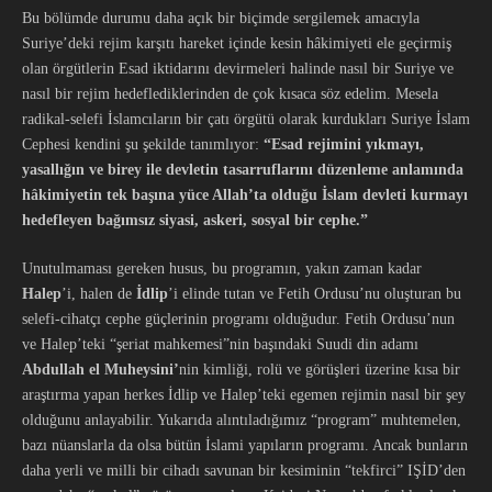
Bu bölümde durumu daha açık bir biçimde sergilemek amacıyla
Suriye’deki rejim karşıtı hareket içinde kesin hâkimiyeti ele geçirmiş
olan örgütlerin Esad iktidarını devirmeleri halinde nasıl bir Suriye ve
nasıl bir rejim hedeflediklerinden de çok kısaca söz edelim. Mesela
radikal-selefi İslamcıların bir çatı örgütü olarak kurdukları Suriye İslam
Cephesi kendini şu şekilde tanımlıyor:
“Esad rejimini yıkmayı,
yasallığın ve birey ile devletin tasarruflarını düzenleme anlamında
hâkimiyetin tek başına yüce Allah’ta olduğu İslam devleti kurmayı
hedefleyen bağımsız siyasi, askeri, sosyal bir cephe.”
Unutulmaması gereken husus, bu programın, yakın zaman kadar
Halep
’i, halen de
İdlip
’i elinde tutan ve Fetih Ordusu’nu oluşturan bu
selefi-cihatçı cephe güçlerinin programı olduğudur. Fetih Ordusu’nun
ve Halep’teki “şeriat mahkemesi”nin başındaki Suudi din adamı
Abdullah el Muheysini’
nin kimliği, rolü ve görüşleri üzerine kısa bir
araştırma yapan herkes İdlip ve Halep’teki egemen rejimin nasıl bir şey
olduğunu anlayabilir. Yukarıda alıntıladığımız “program” muhtemelen,
bazı nüanslarla da olsa bütün İslami yapıların programı. Ancak bunların
daha yerli ve milli bir cihadı savunan bir kesiminin “tekfirci” IŞİD’den