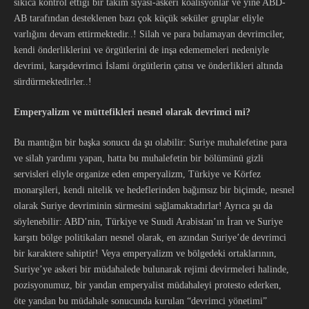
sıkıca kontrol ettiği bir takım siyasi-askeri koalisyonlar ve yine ABD-
AB tarafından desteklenen bazı çok küçük seküler gruplar eliyle
varlığını devam ettirmektedir..! Silah ve para bulamayan devrimciler,
kendi önderliklerini ve örgütlerini de inşa edememeleri nedeniyle
devrimi, karşıdevrimci İslami örgütlerin çatısı ve önderlikleri altında
sürdürmektedirler..!
Emperyalizm ve müttefikleri nesnel olarak devrimci mi?
Bu mantığın bir başka sonucu da şu olabilir: Suriye muhalefetine para
ve silah yardımı yapan, hatta bu muhalefetin bir bölümünü gizli
servisleri eliyle organize eden emperyalizm, Türkiye ve Körfez
monarşileri, kendi nitelik ve hedeflerinden bağımsız bir biçimde, nesnel
olarak Suriye devriminin sürmesini sağlamaktadırlar! Ayrıca şu da
söylenebilir: ABD’nin, Türkiye ve Suudi Arabistan’ın İran ve Suriye
karşıtı bölge politikaları nesnel olarak, en azından Suriye’de devrimci
bir karaktere sahiptir! Veya emperyalizm ve bölgedeki ortaklarının,
Suriye’ye askeri bir müdahalede bulunarak rejimi devirmeleri halinde,
pozisyonumuz, bir yandan emperyalist müdahaleyi protesto ederken,
öte yandan bu müdahale sonucunda kurulan “devrimci yönetimi”