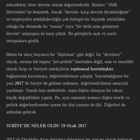
mücadelesi, birer devrim olarak değerlendirdik. Bunları “1848
Devrimleri”ne benzettik. Ancak “devrim- karşı devrim diyalektiğinin”
ve emperyalist müdahaleciliğin çok belirgin bir biçimde yürürlükte
olduğu bir dönemde bu “sonsuz” veya “bir türlü sonu gelmeyen
devrim” anlayışına da karşı çıktık. Bu görüşlerle açık ve yazılı
tartışmalara girdik.
Bütün bu süreç boyunca bir “diplomat” gibi değil, bir “devrimci”
olarak, sorunu tek başına “jeo-politik” üzerinden değil, esas ve öncelikli
olarak Arap ve Suriyeli emekçilerin
toplumsal kurtuluşları
bağlamında kavramaya, değerlendirmeye çalıştık. Yayımladığımız bu
yazı
2017
’de Suriye’de gelinen noktanın, değerlendirilmesi amacıyla
yazılmıştı. Yazıda bazı nedenlerle, esasa ilişkin olmayan bir takım
küçük değişiklikler yaptık. Bu, aynı zamanda konuya ilişkin teorik ve
politik değerlendirmeler içeren bir dizi yazının da ilki. Diğerleri de
ardından gelecek.
SURİYE’DE NELER OLDU 19 Ocak 2017
2011’de Ortadoğu-Arap devrimci dalgasının bir parçası olarak başlayan