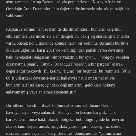
aynı zamanda “Arap Baharı” adıyla popülerleşen “Kuzey Afrika ve
Ortadoğu Arap Devrimleri”nin değerlendirilmesiyle sıkı sıkıya bağlı bir
yaklaşımdı.
Kuşkusuz sorunu hem iç hem de dış dinamikleri, bunların karşılıklı
etkileşimleri üzerinden ele alan dengeli bir bakış açısına sahip olanlarda
vardı. Ancak konu üzerinde konuşanların bir bölümü, çürümüş burjuva
diktatörlüklerine, karşı 2011’de kendiliğinden patlak veren devrimci
halk hareketleri dalgasını “emperyalizmin bir oyunu”, “bölgeyi yeniden
dizaynetme planı”, “Büyük Ortadoğu Projesi’nin bir parçası” olarak
değerlendirmekteydi. Bu kesim, “ilginç” bir biçimde, bu rejimleri, 50’li
60’lı yıllardaki devrimci-ilerici halleriyle hatırlaması nedeniyle
bunların tarihsel süreç içindeki değişimlerini, geldikleri noktayı
anlayamamış veya anlamak istememiştir!
Bir ülkenin kendi tarihsel, toplumsal ve sınıfsal dinamiklerini
kavrayamayan veya anlamak istemeyen bu kesime karşılık, halk
hareketlerini önce haklı olarak, bölgesel bütünlüğü içinde bir devrim
olarak tanımlayan, ancak, aşağıdaki yazıda işaret edeceğimiz üzere,
sona ermesine veya bir “karşı devrime” dönüşmesine, “çalınmasına”