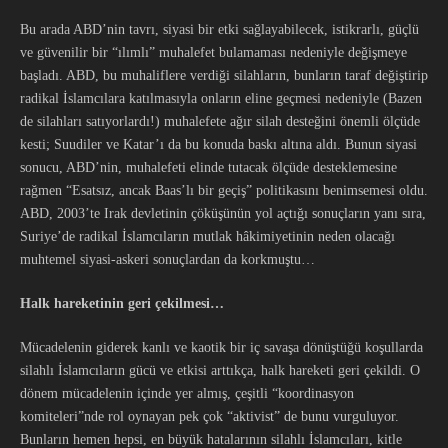
Bu arada ABD’nin tavrı, siyasi bir etki sağlayabilecek, istikrarlı, güçlü
ve güvenilir bir “ılımlı” muhalefet bulamaması nedeniyle değişmeye
başladı. ABD, bu muhaliflere verdiği silahların, bunların taraf değiştirip
radikal İslamcılara katılmasıyla onların eline geçmesi nedeniyle (Bazen
de silahları satıyorlardı!) muhalefete ağır silah desteğini önemli ölçüde
kesti; Suudiler ve Katar’ı da bu konuda baskı altına aldı. Bunun siyasi
sonucu, ABD’nin, muhalefeti elinde tutacak ölçüde desteklemesine
rağmen “Esatsız, ancak Baas’lı bir geçiş” politikasını benimsemesi oldu.
ABD, 2003’te Irak devletinin çöküşünün yol açtığı sonuçların yanı sıra,
Suriye’de radikal İslamcıların mutlak hâkimiyetinin neden olacağı
muhtemel siyasi-askeri sonuçlardan da korkmuştu…
Halk hareketinin geri çekilmesi…
Mücadelenin giderek kanlı ve kaotik bir iç savaşa dönüştüğü koşullarda
silahlı İslamcıların gücü ve etkisi arttıkça, halk hareketi geri çekildi. O
dönem mücadelenin içinde yer almış, çeşitli “koordinasyon
komiteleri”nde rol oynayan pek çok “aktivist” de bunu vurguluyor.
Bunların hemen hepsi, en büyük hatalarının silahlı İslamcıları, kitle