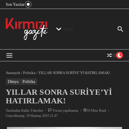
“Devlet Aklı” Kimin Aklı?
İçeriğe atla
Son Yazılar
Jeopolitika, Bölge, Hegemonya…
“Mutlak Butlan” ve Bir Kez Daha Rejimin “Kendinden
Beter Bir Şeye” Dönüşmesi!
Menü
Anasayfa
/
Politika
/
YILLAR SONRA SURİYE’Yİ HATIRLAMAK!
Dünya
Politika
YILLAR SONRA SURİYE’Yİ
HATIRLAMAK!
Tarafından
Hakkı Yükselen
Yorum yapılmamış
19 Mins Read
Güncellenmiş: 19 Haziran 2019
21:47