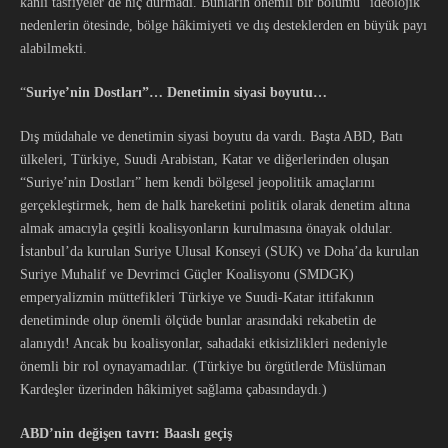
kanlı tasfiyeler de hiç durmadı. Bunların önemli bir bölümü “ideolojik”
nedenlerin ötesinde, bölge hâkimiyeti ve dış desteklerden en büyük payı
alabilmekti.
“
Suriye’nin Dostları”… Denetimin siyasi boyutu…
Dış müdahale ve denetimin siyasi boyutu da vardı. Başta ABD, Batı
ülkeleri, Türkiye, Suudi Arabistan, Katar ve diğerlerinden oluşan
“Suriye’nin Dostları” hem kendi bölgesel jeopolitik amaçlarını
gerçekleştirmek, hem de halk hareketini politik olarak denetim altına
almak amacıyla çeşitli koalisyonların kurulmasına önayak oldular.
İstanbul’da kurulan Suriye Ulusal Konseyi (SUK) ve Doha’da kurulan
Suriye Muhalif ve Devrimci Güçler Koalisyonu (SMDGK)
emperyalizmin müttefikleri Türkiye ve Suudi-Katar ittifakının
denetiminde olup önemli ölçüde bunlar arasındaki rekabetin de
alanıydı! Ancak bu koalisyonlar, sahadaki etkisizlikleri nedeniyle
önemli bir rol oynayamadılar. (Türkiye bu örgütlerde Müslüman
Kardeşler üzerinden hâkimiyet sağlama çabasındaydı.)
ABD’nin değişen tavrı: Baaslı geçiş