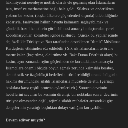
hâkimiyetini neredeyse mutlak olarak ele geçirmiş olan İslamcıların
izin, insaf ve merhametine bağlı hale geldi. Silahsız ve önderlikten
yoksun bu kesim, (başka ülkelere göç edenleri dışında) bilebildiğimiz
kadarıyla, faaliyetini halkın hayatta kalmasını sağlayabilmek ve
gündelik bazı hizmetlerin görülebilmesi amacıyla oluşturulan yerel
koordinasyonlar, komiteler içinde sürdürdü. (Ancak bu yapılar içinde
de, özellikle Türkiye ve Batı tarafından desteklenen “ılımlı” Müslüman
Kardeşlerin etkisinden söz edilebilir.) Sık sık İslamcıların terörüne
maruz kalan (kaçırılma, öldürülme vb. Bak: Duma Dörtlüsü olayı) bu
kesim, aynı zamanda rejim güçlerinden de korunabilmek amacıyla
İslamcılara önemli ölçüde boyun eğmek zorunda kalmakla beraber,
demokratik ve özgürlükçü hedeflerini sürdürebildiği oranda bölgenin
hâkimi durumundaki silahlı İslamcılarla mücadele de etti. (Şeriatçı
baskılara karşı çeşitli protesto eylemleri vb.) Sonuçta devrimin
hedeflerini savunan bu kesimin direnişi, bir noktadan sonra, devrimin
sürüyor olmasından değil, rejimle silahlı muhalefet arasındaki güç
dengelerinin yarattığı boşluktan dolayı varlığını koruyabildi.
Devam ediyor muydu?