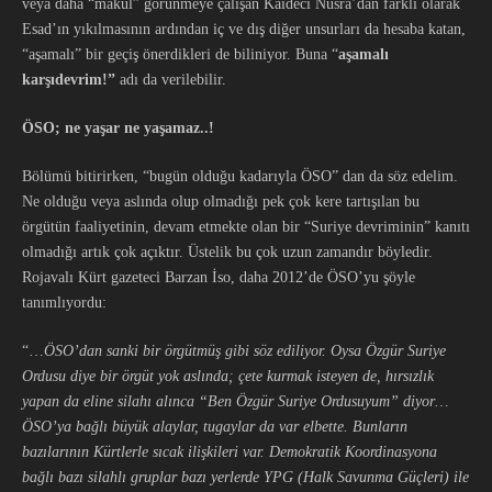
veya daha “makul” görünmeye çalışan Kaideci Nusra’dan farklı olarak
Esad’ın yıkılmasının ardından iç ve dış diğer unsurları da hesaba katan,
“aşamalı” bir geçiş önerdikleri de biliniyor. Buna “
aşamalı
karşıdevrim!”
adı da verilebilir.
ÖSO; ne yaşar ne yaşamaz..!
Bölümü bitirirken, “bugün olduğu kadarıyla ÖSO” dan da söz edelim.
Ne olduğu veya aslında olup olmadığı pek çok kere tartışılan bu
örgütün faaliyetinin, devam etmekte olan bir “Suriye devriminin” kanıtı
olmadığı artık çok açıktır. Üstelik bu çok uzun zamandır böyledir.
Rojavalı Kürt gazeteci Barzan İso, daha 2012’de ÖSO’yu şöyle
tanımlıyordu:
“…
ÖSO’dan sanki bir örgütmüş gibi söz ediliyor. Oysa Özgür Suriye
Ordusu diye bir örgüt yok aslında; çete kurmak isteyen de, hırsızlık
yapan da eline silahı alınca “Ben Özgür Suriye Ordusuyum” diyor…
ÖSO’ya bağlı büyük alaylar, tugaylar da var elbette. Bunların
bazılarının Kürtlerle sıcak ilişkileri var. Demokratik Koordinasyona
bağlı bazı silahlı gruplar bazı yerlerde YPG (Halk Savunma Güçleri) ile