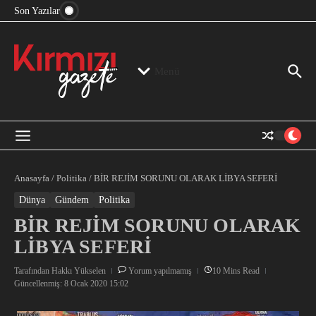
“Devlet Aklı” Kimin Aklı?
İçeriğe atla
Son Yazılar
Jeopolitika, Bölge, Hegemonya…
“Mutlak Butlan” ve Bir Kez Daha Rejimin “Kendinden
Beter Bir Şeye” Dönüşmesi!
Menü
Anasayfa
/
Politika
/
BİR REJİM SORUNU OLARAK LİBYA SEFERİ
Dünya
Gündem
Politika
BİR REJİM SORUNU OLARAK
LİBYA SEFERİ
Tarafından
Hakkı Yükselen
Yorum yapılmamış
10 Mins Read
Güncellenmiş: 8 Ocak 2020
15:02