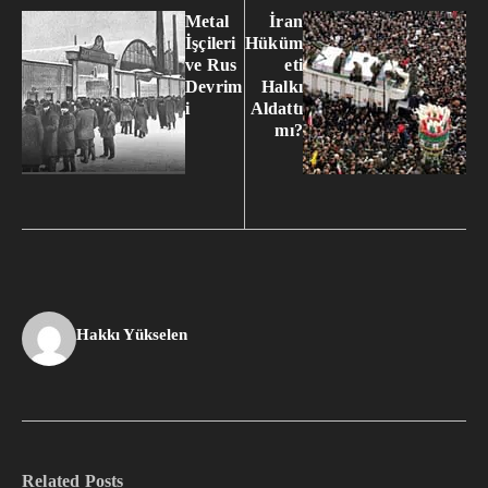
Metal
İran
İşçileri
Hüküm
ve Rus
eti
Devrim
Halkı
i
Aldattı
mı?
Hakkı Yükselen
Related Posts