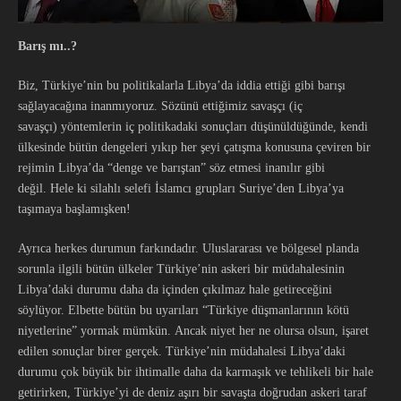
Barış mı
..?
Biz, Türkiye’nin bu politikalarla Libya’da iddia ettiği gibi barışı
sağlayacağına inanmıyoruz. Sözünü ettiğimiz savaşçı (iç
savaşçı) yöntemlerin iç politikadaki sonuçları düşünüldüğünde, kendi
ülkesinde bütün dengeleri yıkıp her şeyi çatışma konusuna çeviren bir
rejimin Libya’da “denge ve barıştan” söz etmesi inanılır gibi
değil. Hele ki silahlı selefi İslamcı grupları Suriye’den Libya’ya
taşımaya başlamışken!
Ayrıca herkes durumun farkındadır. Uluslararası ve bölgesel planda
sorunla ilgili bütün ülkeler Türkiye’nin askeri bir müdahalesinin
Libya’daki durumu daha da içinden çıkılmaz hale getireceğini
söylüyor. Elbette bütün bu uyarıları “Türkiye düşmanlarının kötü
niyetlerine” yormak mümkün. Ancak niyet her ne olursa olsun, işaret
edilen sonuçlar birer gerçek. Türkiye’nin müdahalesi Libya’daki
durumu çok büyük bir ihtimalle daha da karmaşık ve tehlikeli bir hale
getirirken, Türkiye’yi de deniz aşırı bir savaşta doğrudan askeri taraf