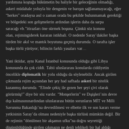
yardımına koştuğu hükümetin bu haliyle bir geleceğinin olmadığı,
askeri müdahale yoluyla bir dengenin ve barışın sağlanamayacağı, eğer
“herkes” oradaysa asıl o zaman orada bu şekilde bulunmamak gerektiği
ve bölgedeki son gelişmelerin ardından işlerin daha da sarpa
saracağı vb.”itirazları öne sürmek boşuna. Çünkü söz konusu
olan, rejimingiderek kararan istikbali. O nedenle Saray’dakiler başka
türden bir akıl ve mantık boyutuna geçmiş durumda. O tarafta işler
başka türlü yürüyor; bilincin farklı yasaları var…
Yani iktidar, aynı Kanal İstanbul konusunda olduğu gibi Libya
konusunda da çok ciddi. Tabii uluslararası konularda ciddiyetin
öncelikle
diplomatik
bir yolu olduğu da söylenebilir. Ancak girilen
çıkmazda rejim açısından her şey had safhada
askeri
bir nitelik
kazanmış durumda. “Elinde çekiç ile gezen her şeyi çivi olarak
görürmüş!” diye bir söz vardır. “Monşerlerin” ve Dışişleri’nin devre
dışı kalmasınınardından uluslararası bütün sorunların MİT ve Milli
Savunma Bakanlığı’na devredilmesi ve elbette ilk ve son kararı verme
yetkisinin Saray’da olması nedeniyle başka türlüsü mümkün değil. Bir
de rejimin “dönülmez bir akşamın ufku”na doğru seyrettiği
düşünüldüğünde girilen çıkmazın ne denli tehlikeli bir hal aldığı