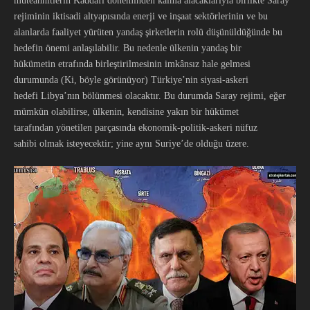
müteahhitlerin Kaddafi döneminden kalma alacaklarıyla birlikte Saray
rejiminin iktisadi altyapısında enerji ve inşaat sektörlerinin ve bu
alanlarda faaliyet yürüten yandaş şirketlerin rolü düşünüldüğünde bu
hedefin önemi anlaşılabilir. Bu nedenle ülkenin yandaş bir
hükümetin etrafında birleştirilmesinin imkânsız hale gelmesi
durumunda (Ki, böyle görünüyor) Türkiye’nin siyasi-askeri
hedefi Libya’nın bölünmesi olacaktır. Bu durumda Saray rejimi, eğer
mümkün olabilirse, ülkenin, kendisine yakın bir hükümet
tarafından yönetilen parçasında ekonomik-politik-askeri nüfuz
sahibi olmak isteyecektir; yine aynı Suriye’de olduğu üzere.