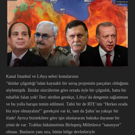
Kanal İstanbul ve Libya seferi konularının
“iktidar çılgınlığı”ndan kaynaklı bir savaş projesinin parçaları olduğunu
söylemiştik. İktidar sözcülerine göre ortada öyle bir çılgınlık, hatta bir
tuhaflık falan yok! İleri sürülen gerekçe, Libya’da dengenin sağlanması
ve bu yolla barışın temin edilmesi. Tabii bir de RTE’nin “Herkes orada
biz niye olmayalım!” gerekçesi var ki, tam da Şahsı’na yakışır bir
ifade! Ayrıca bizimkilere göre işin uluslararası hukuka dayanan bir
yönü de var: Trablus hükümetinin Birleşmiş Milletlerce “tanınıyor”
olması. Bunların yanı sıra, bütün bölge devletleriyle