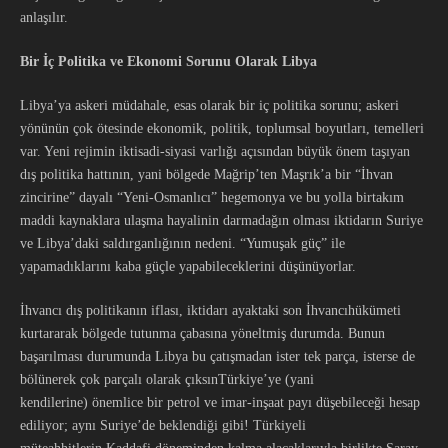
anlaşılır.
Bir İç Politika ve Ekonomi Sorunu Olarak Libya
Libya’ya askeri müdahale, esas olarak bir iç politika sorunu; askeri
yönünün çok ötesinde ekonomik, politik, toplumsal boyutları, temelleri
var. Yeni rejimin iktisadi-siyasi varlığı açısından büyük önem taşıyan
dış politika hattının, yani bölgede Mağrip’ten Maşrık’a bir “İhvan
zincirine” dayalı “Yeni-Osmanlıcı” hegemonya ve bu yolla birtakım
maddi kaynaklara ulaşma hayalinin darmadağın olması iktidarın Suriye
ve Libya’daki saldırganlığının nedeni. “Yumuşak güç” ile
yapamadıklarını kaba güçle yapabileceklerini düşünüyorlar.
İhvancı dış politikanın iflası, iktidarı ayaktaki son İhvancıhükümeti
kurtararak bölgede tutunma çabasına yöneltmiş durumda. Bunun
başarılması durumunda Libya bu çatışmadan ister tek parça, isterse de
bölünerek çok parçalı olarak çıksınTürkiye’ye (yani
kendilerine) önemlice bir petrol ve imar-inşaat payı düşebileceği hesap
ediliyor; aynı Suriye’de beklendiği gibi! Türkiyeli