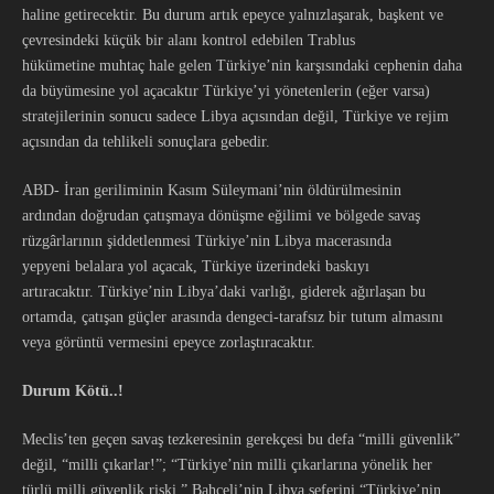
haline getirecektir. Bu durum artık epeyce yalnızlaşarak, başkent ve
çevresindeki küçük bir alanı kontrol edebilen Trablus
hükümetine muhtaç hale gelen Türkiye’nin karşısındaki cephenin daha
da büyümesine yol açacaktır Türkiye’yi yönetenlerin (eğer varsa)
stratejilerinin sonucu sadece Libya açısından değil, Türkiye ve rejim
açısından da tehlikeli sonuçlara gebedir.
ABD- İran geriliminin Kasım Süleymani’nin öldürülmesinin
ardından doğrudan çatışmaya dönüşme eğilimi ve bölgede savaş
rüzgârlarının şiddetlenmesi Türkiye’nin Libya macerasında
yepyeni belalara yol açacak, Türkiye üzerindeki baskıyı
artıracaktır. Türkiye’nin Libya’daki varlığı, giderek ağırlaşan bu
ortamda, çatışan güçler arasında dengeci-tarafsız bir tutum almasını
veya görüntü vermesini epeyce zorlaştıracaktır.
Durum Kötü
..!
Meclis’ten geçen savaş tezkeresinin gerekçesi bu defa “milli güvenlik”
değil, “milli çıkarlar!”; “Türkiye’nin milli çıkarlarına yönelik her
türlü milli güvenlik riski.” Bahçeli’nin Libya seferini “Türkiye’nin