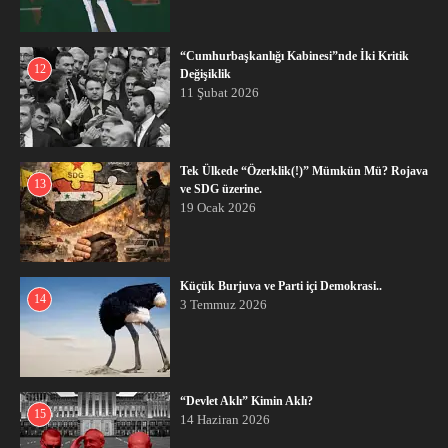
“Cumhurbaşkanlığı Kabinesi”nde İki Kritik
12
Değişiklik
11 Şubat 2026
Tek Ülkede “Özerklik(!)” Mümkün Mü? Rojava
13
ve SDG üzerine.
19 Ocak 2026
Küçük Burjuva ve Parti içi Demokrasi..
14
3 Temmuz 2026
“Devlet Aklı” Kimin Aklı?
15
14 Haziran 2026