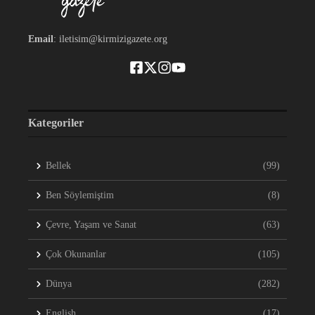
Email
: iletisim@kirmizigazete.org
Kategoriler
Bellek
(99)
Ben Söylemiştim
(8)
Çevre, Yaşam ve Sanat
(63)
Çok Okunanlar
(105)
Dünya
(282)
English
(17)