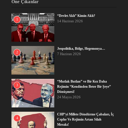
Öne Çıkanlar
“Devlet Aklı” Kimin Aklı?
1
14 Haziran 2026
Jeopolitika, Bölge, Hegemonya…
2
7 Haziran 2026
“Mutlak Butlan” ve Bir Kez Daha
3
Rejimin “Kendinden Beter Bir Şeye”
Dönüşmesi!
24 Mayıs 2026
CHP’yi Millete Döndürme Çabaları, İç
4
Cephe Ve Rejimin Artan Silah
Merakı!