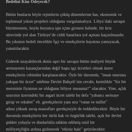
Bedelini Kim Ödeyecek?
Bütün bunların böyle rejimlerin çöküş dönemlerine has, ekonomik ve
toplumsal yıkım projeleri olduğunu vurgulamalıyız. Libya’daki savaşın
büyümesinin, boylu boyunca işin içine girmesi halinde, bir kriz
sürecinde yol alan Türkiye’de ciddi hasarlara yol açması kaçınılmazdır.
Bu yıkımın bedeli öncelikle İşçi ve emekçilerin hayatına yansıyacak,
yansıtılacaktır.
Giderek uzayabilecek deniz aşırı bir savaşın bütün maliyeti büyük
sermayenin kazançlarından değil başta işçi ücretleri olmak üzere
emekçilerin cebinden karşılanacaktır. Öyle bir durumda, “insan onuruna
yakışan bir ücret” talebine Devlet Bahçeli’nin cevabı, kesinlikle “Siz bir
merminin fiyatının ne olduğunu biliyor musunuz!” olacaktır. Yine, açlık
sınırının üzerindeki bir asgari ücret talebi bu defa “yabancı sermaye
girişi ve rekabet” vb. gerekçelerin yanı sıra “vatan ve millet”
adına yüksek savaş masrafları gerekçesiyle de reddedilecektir. Böyle bir
durumda emekçilerin her türlü hak ve özgürlük talebi, açık bir devlet
şiddeti yoluyla ve dindarlıkla tahkim edilmiş rezil bir
milliyetçiliğin ardına gizlenerek “etkisiz hale” getirilecektir.