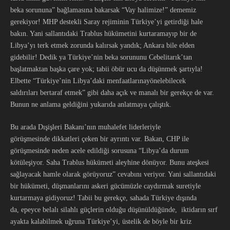
beka sorununa” bağlamasına bakarsak “Vay halimize!” dememiz
gerekiyor! MHP destekli Saray rejiminin Türkiye’yi getirdiği hale
bakın. Yani sallantıdaki Trablus hükümetini kurtaramayıp bir de
Libya’yı terk etmek zorunda kalırsak yandık; Ankara bile elden
gidebilir! Dedik ya Türkiye’nin beka sorununu Cebelitarık’tan
başlatmaktan başka çare yok; tabii öbür ucu da düşünmek şartıyla!
Elbette “Türkiye’nin Libya’daki menfaatlarınayönelebilecek
saldırıları bertaraf etmek” gibi daha açık ve manalı bir gerekçe de var.
Bunun ne anlama geldiğini yukarıda anlatmaya çalıştık.
Bu arada Dışişleri Bakanı’nın muhalefet liderleriyle
görüşmesinde dikkatleri çeken bir ayrıntı var. Bakan, CHP ile
görüşmesinde neden acele edildiği sorusuna “Libya’da durum
kötüleşiyor. Saha Trablus hükümeti aleyhine dönüyor. Bunu ateşkesi
sağlayacak hamle olarak görüyoruz” cevabını veriyor. Yani sallantıdaki
bir hükümeti, düşmanlarını askeri gücümüzle caydırmak suretiyle
kurtarmaya gidiyoruz! Tabii bu gerekçe, sahada Türkiye dışında
da, epeyce belalı silahlı güçlerin olduğu düşünüldüğünde, iktidarın sırf
ayakta kalabilmek uğruna Türkiye’yi, üstelik de böyle bir kriz