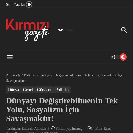
“Devlet Aklı” Kimin Aklı?
İçeriğe atla
Son Yazılar
Jeopolitika, Bölge, Hegemonya…
“Mutlak Butlan” ve Bir Kez Daha Rejimin “Kendinden
Beter Bir Şeye” Dönüşmesi!
Menü
Anasayfa
/
Politika
/
Dünyayı Değiştirebilmenin Tek Yolu, Sosyalizm İçin
Savaşmaktır!
Dünya
Genel
Gündem
Politika
Dünyayı Değiştirebilmenin Tek
Yolu, Sosyalizm İçin
Savaşmaktır!
Tarafından
Eduardo Almeida
Yorum yapılmamış
14 Mins Read