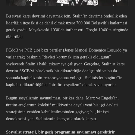
Bu siyasi karşı devrimi dayatmak için, Stalin’in devrime önderlik eden
liderliğin üçte ikisi de dahil olmak üzere 700.000 Bolşevik’i katletmesi
gerekiyordu. Mayakovski 1930’da intihar etti. Troçki 1940’ta sürgünde
öldürüldü.
PCdoB ve PCB gibi bazı partiler (Jones Manoel Domenico Losurdo’ya
yaslanarak) baskının “devleti korumak için gerekli olduğunu”
söyleyerek Stalin’i haklı çıkarmaya çalışıyor. Gerçekte, Stalinist karşı
devrim SSCB’yi bürokratik bir diktatörlüğe dönüştürdü ve bu da
sonunda kapitalizmin restorasyonuna yol açtı. Stalinistler bugün Çin
kapitalist diktatörlüğünü “bir tür sosyalizm” olarak savunuyorlar.
Bugün sosyalizmin savunulması, bir kez daha, Marx ve Engels’in,
üretim araçlarının kolektif mülkiyetine dayalı yeni bir işçi devleti
stratejisinin yeniden kabullenilmesinden geçiyor; bu, bir işçi
demokrasisi yani Stalinizmin kategorik olarak karşıtı.
Sosyalist strateji, bir geçiş programını savunmayı gerektirir