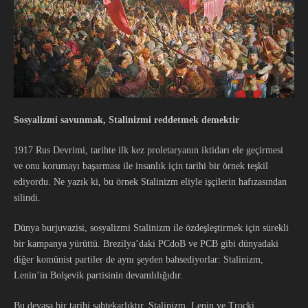
Sosyalizmi savunmak, Stalinizmi reddetmek demektir
1917 Rus Devrimi, tarihte ilk kez proletaryanın iktidarı ele geçirmesi
ve onu korumayı başarması ile insanlık için tarihi bir örnek teşkil
ediyordu. Ne yazık ki, bu örnek Stalinizm eliyle işçilerin hafızasından
silindi.
Dünya burjuvazisi, sosyalizmi Stalinizm ile özdeşleştirmek için sürekli
bir kampanya yürüttü. Brezilya’daki PCdoB ve PCB gibi dünyadaki
diğer komünist partiler de aynı şeyden bahsediyorlar: Stalinizm,
Lenin’in Bolşevik partisinin devamlılığıdır.
Bu devasa bir tarihi sahtekarlıktır. Stalinizm, Lenin ve Troçki