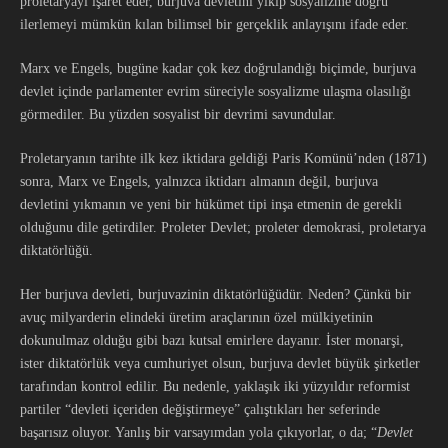
proletaryayı işaret eder, burjuva devletini yıkıp sosyalizme doğru
ilerlemeyi mümkün kılan bilimsel bir gerçeklik anlayışını ifade eder.
Marx ve Engels, bugüne kadar çok kez doğrulandığı biçimde, burjuva
devlet içinde parlamenter evrim süreciyle sosyalizme ulaşma olasılığı
görmediler. Bu yüzden sosyalist bir devrimi savundular.
Proletaryanın tarihte ilk kez iktidara geldiği Paris Komünü’nden (1871)
sonra, Marx ve Engels, yalnızca iktidarı almanın değil, burjuva
devletini yıkmanın ve yeni bir hükümet tipi inşa etmenin de gerekli
olduğunu dile getirdiler. Proleter Devlet; proleter demokrasi, proletarya
diktatörlüğü.
Her burjuva devleti, burjuvazinin diktatörlüğüdür. Neden? Çünkü bir
avuç milyarderin elindeki üretim araçlarının özel mülkiyetinin
dokunulmaz olduğu gibi bazı kutsal emirlere dayanır. İster monarşi,
ister diktatörlük veya cumhuriyet olsun, burjuva devlet büyük şirketler
tarafından kontrol edilir. Bu nedenle, yaklaşık iki yüzyıldır reformist
partiler “devleti içeriden değiştirmeye” çalıştıkları her seferinde
başarısız oluyor. Yanlış bir varsayımdan yola çıkıyorlar, o da; “
Devlet