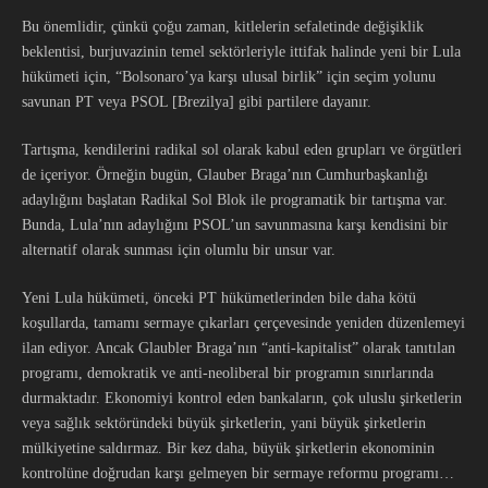
Bu önemlidir, çünkü çoğu zaman, kitlelerin sefaletinde değişiklik
beklentisi, burjuvazinin temel sektörleriyle ittifak halinde yeni bir Lula
hükümeti için, “Bolsonaro’ya karşı ulusal birlik” için seçim yolunu
savunan PT veya PSOL [Brezilya] gibi partilere dayanır.
Tartışma, kendilerini radikal sol olarak kabul eden grupları ve örgütleri
de içeriyor. Örneğin bugün, Glauber Braga’nın Cumhurbaşkanlığı
adaylığını başlatan Radikal Sol Blok ile programatik bir tartışma var.
Bunda, Lula’nın adaylığını PSOL’un savunmasına karşı kendisini bir
alternatif olarak sunması için olumlu bir unsur var.
Yeni Lula hükümeti, önceki PT hükümetlerinden bile daha kötü
koşullarda, tamamı sermaye çıkarları çerçevesinde yeniden düzenlemeyi
ilan ediyor. Ancak Glaubler Braga’nın “anti-kapitalist” olarak tanıtılan
programı, demokratik ve anti-neoliberal bir programın sınırlarında
durmaktadır. Ekonomiyi kontrol eden bankaların, çok uluslu şirketlerin
veya sağlık sektöründeki büyük şirketlerin, yani büyük şirketlerin
mülkiyetine saldırmaz. Bir kez daha, büyük şirketlerin ekonominin
kontrolüne doğrudan karşı gelmeyen bir sermaye reformu programı…