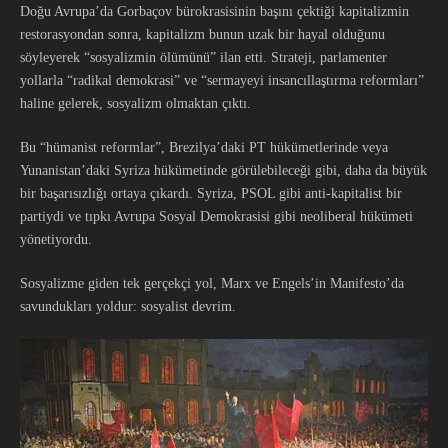
Doğu Avrupa’da Gorbaçov bürokrasisinin başını çektiği kapitalizmin
restorasyondan sonra, kapitalizm bunun uzak bir hayal olduğunu
söyleyerek “sosyalizmin ölümünü” ilan etti. Strateji, parlamenter
yollarla “radikal demokrasi” ve “sermayeyi insancıllaştırma reformları”
haline gelerek, sosyalizm olmaktan çıktı.
Bu “hümanist reformlar”, Brezilya’daki PT hükümetlerinde veya
Yunanistan’daki Syriza hükümetinde görülebileceği gibi, daha da büyük
bir başarısızlığı ortaya çıkardı. Syriza, PSOL gibi anti-kapitalist bir
partiydi ve tıpkı Avrupa Sosyal Demokrasisi gibi neoliberal hükümeti
yönetiyordu.
Sosyalizme giden tek gerçekçi yol, Marx ve Engels’in Manifesto’da
savundukları yoldur: sosyalist devrim.