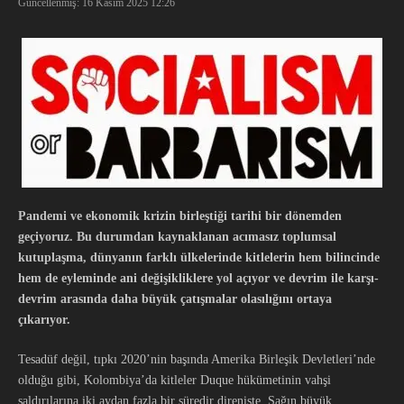
Güncellenmiş: 16 Kasım 2025
12:26
Pandemi ve ekonomik krizin birleştiği tarihi bir dönemden
geçiyoruz. Bu durumdan kaynaklanan acımasız toplumsal
kutuplaşma, dünyanın farklı ülkelerinde kitlelerin hem bilincinde
hem de eyleminde ani değişikliklere yol açıyor ve devrim ile karşı-
devrim arasında daha büyük çatışmalar olasılığını ortaya
çıkarıyor.
Tesadüf değil, tıpkı 2020’nin başında Amerika Birleşik Devletleri’nde
olduğu gibi, Kolombiya’da kitleler Duque hükümetinin vahşi
saldırılarına iki aydan fazla bir süredir direnişte. Sağın büyük