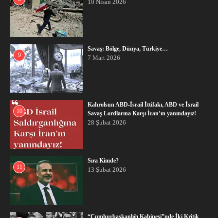
10 Nisan 2026
Savaş: Bölge, Dünya, Türkiye…
9
7 Mart 2026
Kahrolsun ABD-İsrail İttifakı, ABD ve İsrail
10
Savaş Lordlarına Karşı İran’ın yanındayız!
28 Şubat 2026
Sıra Kimde?
11
13 Şubat 2026
“Cumhurbaşkanlığı Kabinesi”nde İki Kritik