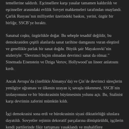
temellerine saldırdı. Eşcinsellere karşı yasalar tamamen kaldırıldı ve
eşcinseller arasındaki evlilik Sovyet mahkemeleri tarafından onaylandı.
Çarlık Rusyası’nın milliyetler üzerindeki baskısı, yerini, özgür bir
birliğe, SSCB’ye bıraktı.
Sanatsal coşku, özgürlükle doğar. Bu sebeple tesadüf değildir, bu
demokrasiden çeşitli alanlarda sanat tarihine damgasını vuran eleştirel
ve genellikle parlak bir sanat doğdu. Büyük şair Mayakosvki’nin
sözleriyle: “Devrimci biçim olmadan devrimci sanat da olmaz.”
Sinemada Eisenstein ve Dziga Vertov, Hollywood’un lineer anlatısını
kırdı.
Ancak Avrupa’da (özellikle Almanya’da) ve Çin’de devrimci süreçlerin
yenilgiye uğraması ve ülkenin uzayan iç savaşla tükenmesi, SSCB’nin
izolasyonuna ve bir bürokrasinin büyümesinin yolunu açtı. Bu, Stalinist
karşı devrimin zaferini mümkün kıldı.
İşçi demokrasisi sona erdi ve bürokrasinin siyasi diktatörlüğü uluslara
dayatıldı. Sovyetler rejimin dekoratif parçalarına dönüştürüldü, işçilerin
kendi partilerinde fikir tartışması yasaklandı ve muhaliflere