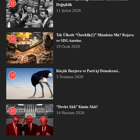
12
Değişiklik
11 Şubat 2026
Tek Ülkede “Özerklik(!)” Mümkün Mü? Rojava
13
ve SDG üzerine.
19 Ocak 2026
Küçük Burjuva ve Parti içi Demokrasi..
14
3 Temmuz 2026
“Devlet Aklı” Kimin Aklı?
15
14 Haziran 2026