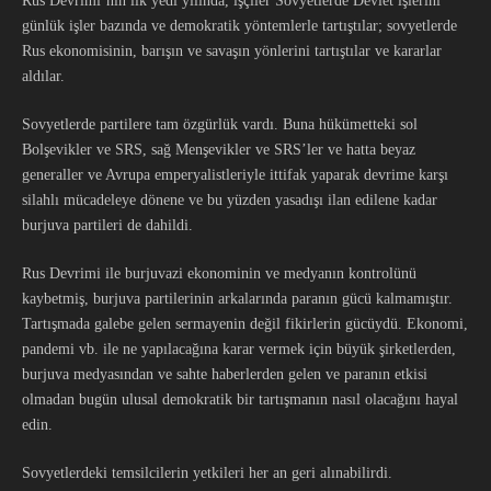
Rus Devrimi’nin ilk yedi yılında, işçiler Sovyetlerde Devlet işlerini
günlük işler bazında ve demokratik yöntemlerle tartıştılar; sovyetlerde
Rus ekonomisinin, barışın ve savaşın yönlerini tartıştılar ve kararlar
aldılar.
Sovyetlerde partilere tam özgürlük vardı. Buna hükümetteki sol
Bolşevikler ve SRS, sağ Menşevikler ve SRS’ler ve hatta beyaz
generaller ve Avrupa emperyalistleriyle ittifak yaparak devrime karşı
silahlı mücadeleye dönene ve bu yüzden yasadışı ilan edilene kadar
burjuva partileri de dahildi.
Rus Devrimi ile burjuvazi ekonominin ve medyanın kontrolünü
kaybetmiş, burjuva partilerinin arkalarında paranın gücü kalmamıştır.
Tartışmada galebe gelen sermayenin değil fikirlerin gücüydü. Ekonomi,
pandemi vb. ile ne yapılacağına karar vermek için büyük şirketlerden,
burjuva medyasından ve sahte haberlerden gelen ve paranın etkisi
olmadan bugün ulusal demokratik bir tartışmanın nasıl olacağını hayal
edin.
Sovyetlerdeki temsilcilerin yetkileri her an geri alınabilirdi.