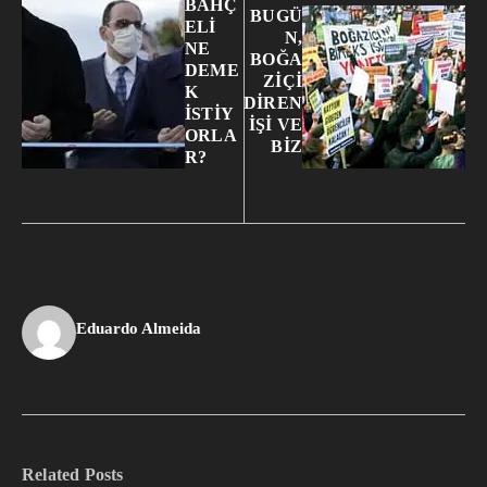
BAHÇ
BUGÜ
ELİ
N,
NE
BOĞA
DEME
ZİÇİ
K
DİREN
İSTİY
İŞİ VE
ORLA
BİZ
R?
Eduardo Almeida
Related Posts