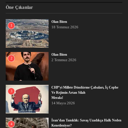
Öne Çıkanlar
Olan Biten
1
18 Temmuz 2026
Olan Biten
2
2 Temmuz 2026
CHP’yi Millete Döndürme Çabaları, İç Cephe
3
Ve Rejimin Artan Silah
Merakı!
14 Mayıs 2026
İran’dan Tanıklık: Savaş Uzadıkça Halk Neden
4
Kenetleniyor?