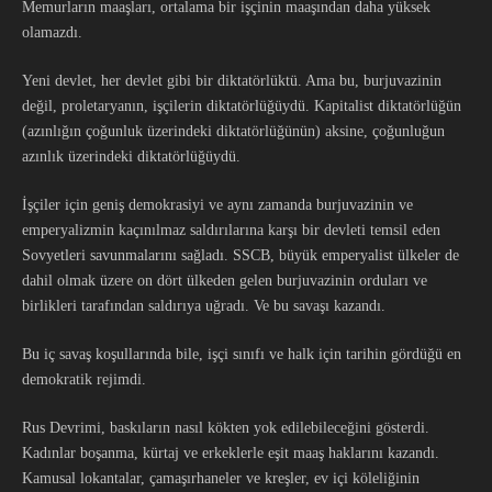
Memurların maaşları, ortalama bir işçinin maaşından daha yüksek
olamazdı.
Yeni devlet, her devlet gibi bir diktatörlüktü. Ama bu, burjuvazinin
değil, proletaryanın, işçilerin diktatörlüğüydü. Kapitalist diktatörlüğün
(azınlığın çoğunluk üzerindeki diktatörlüğünün) aksine, çoğunluğun
azınlık üzerindeki diktatörlüğüydü.
İşçiler için geniş demokrasiyi ve aynı zamanda burjuvazinin ve
emperyalizmin kaçınılmaz saldırılarına karşı bir devleti temsil eden
Sovyetleri savunmalarını sağladı. SSCB, büyük emperyalist ülkeler de
dahil olmak üzere on dört ülkeden gelen burjuvazinin orduları ve
birlikleri tarafından saldırıya uğradı. Ve bu savaşı kazandı.
Bu iç savaş koşullarında bile, işçi sınıfı ve halk için tarihin gördüğü en
demokratik rejimdi.
Rus Devrimi, baskıların nasıl kökten yok edilebileceğini gösterdi.
Kadınlar boşanma, kürtaj ve erkeklerle eşit maaş haklarını kazandı.
Kamusal lokantalar, çamaşırhaneler ve kreşler, ev içi köleliğinin