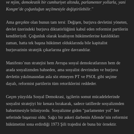
ve rejim, demokratik bir cumhuriyet altında, parlamenter yollarla, yani
Kongre’de çoğunluğun seçilmesiyle değiştirilebilir
.”
Ama gerçekte olan bunun tam tersi: Değişen, burjuva devletini yöneten,
devlet üzerindeki burjuva diktatörlüğünü kabul eden reformist partilerin
kendileriydi. Çoğunluk olarak koalisyon hükümetlerine katıldıkları
zaman, hatta tek başına hükümet olduklarında bile kapitalist
burjuvazinin stratejik çıkarlarına göre davrandılar.
Manifesto’nun stratejisi hem Avrupa sosyal demokratlarının hem de
arada sosyalizmden bahseden, ama sosyalist devrimden ve burjuva
devletin yıkılmasından asla söz etmeyen PT ve PSOL gibi seçime
dayalı, reformist partilerin tüm retoriklerini reddeder.
Geçen yüzyılda Sosyal Demokrasi, işçilerin somut mücadelelerinde
sosyalist stratejiyi bir kenara bırakarak, sadece tatillerde sosyalizmden
bahsetmesiyle biliniyordu. Sosyalizme giden “parlamenter yol” her
seferinde başarısız oldu. Sağcı bir askeri darbenin Allende’nin reformist
hükümetini sona erdirdiği 1973 Şili trajedisi de buna bir örnektir.