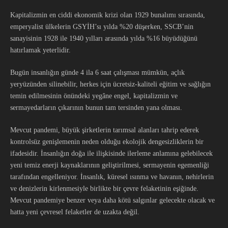
Kapitalizmin en ciddi ekonomik krizi olan 1929 bunalımı sırasında,
emperyalist ülkelerin GSYİH’sı yılda %20 düşerken, SSCB’nin
sanayisinin 1928 ile 1940 yılları arasında yılda %16 büyüdüğünü
hatırlamak yeterlidir.
Bugün insanlığın günde 4 ila 6 saat çalışması mümkün, açlık
yeryüzünden silinebilir, herkes için ücretsiz-kaliteli eğitim ve sağlığın
temin edilmesinin önündeki yegâne engel, kapitalizmin ve
sermayedarların çıkarının bunun tam tersinden yana olması.
Mevcut pandemi, büyük şirketlerin tarımsal alanları tahrip ederek
kontrolsüz genişlemenin neden olduğu ekolojik dengesizliklerin bir
ifadesidir. İnsanlığın doğa ile ilişkisinde ilerleme anlamına gelebilecek
yeni temiz enerji kaynaklarının geliştirilmesi, sermayenin egemenliği
tarafından engelleniyor. İnsanlık, küresel ısınma ve havanın, nehirlerin
ve denizlerin kirlenmesiyle birlikte bir çevre felaketinin eşiğinde.
Mevcut pandemiye benzer veya daha kötü salgınlar gelecekte olacak ve
hatta yeni çevresel felaketler de uzakta değil.