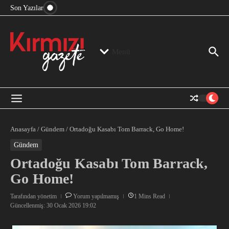
“Devlet Aklı” Kimin Aklı?
İçeriğe atla
Son Yazılar
Jeopolitika, Bölge, Hegemonya…
“Mutlak Butlan” ve Bir Kez Daha Rejimin “Kendinden
Beter Bir Şeye” Dönüşmesi!
Menü
Anasayfa
/
Gündem
/
Ortadoğu Kasabı Tom Barrack, Go Home!
Gündem
Ortadoğu Kasabı Tom Barrack,
Go Home!
Tarafından
yönetim
Yorum yapılmamış
1 Mins Read
Güncellenmiş: 30 Ocak 2026
19:02