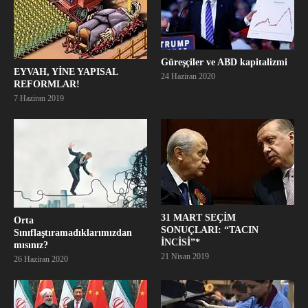
Güreşçiler ve ABD kapitalizmi
EYVAH, YİNE YAPISAL
24 Haziran 2020
REFORMLAR!
7 Haziran 2019
31 MART SEÇİM
Orta
SONUÇLARI: “TACIN
Sınıflaştıramadıklarımızdan
İNCİSİ”*
mısınız?
21 Nisan 2019
26 Haziran 2020