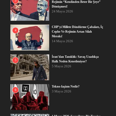
3
Rejimin “Kendinden Beter Bir Şeye”
Dönüşmesi!
24 Mayıs 2026
CHP’yi Millete Döndürme Çabaları, İç
4
Cephe Ve Rejimin Artan Silah
Merakı!
14 Mayıs 2026
İran’dan Tanıklık: Savaş Uzadıkça
5
Halk Neden Kenetleniyor?
5 Mayıs 2026
Tekno-faşizm Nedir?
6
3 Mayıs 2026