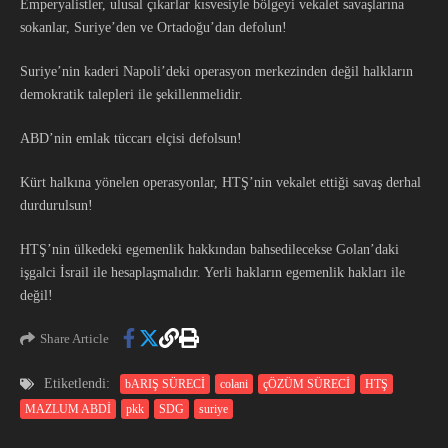
Emperyalistler, ulusal çıkarlar kısvesiyle bölgeyi vekalet savaşlarına
sokanlar, Suriye’den ve Ortadoğu’dan defolun!
Suriye’nin kaderi Napoli’deki operasyon merkezinden değil halkların
demokratik talepleri ile şekillenmelidir.
ABD’nin emlak tüccarı elçisi defolsun!
Kürt halkına yönelen operasyonlar, HTŞ’nin vekalet ettiği savaş derhal
durdurulsun!
HTŞ’nin ülkedeki egemenlik hakkından bahsedilecekse Golan’daki
işgalci İsrail ile hesaplaşmalıdır. Yerli hakların egemenlik hakları ile
değil!
Share Article
Etiketlendi:
bARIŞ SÜRECİ
colani
çÖZÜM SÜRECİ
HTŞ
MAZLUM ABDİ
pkk
SDG
suriye