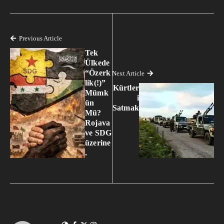
Previous Article
Tek
Ülkede
“Özerk
Next Article
lik(!)”
Kürtler
Mümk
i
ün
Satmak
Mü?
Rojava
ve SDG
üzerine
.