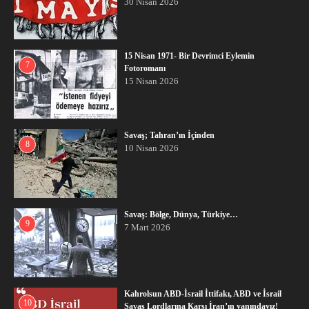
30 Nisan 2026
15 Nisan 1971- Bir Devrimci Eylemin
7
Fotoromanı
15 Nisan 2026
Savaş; Tahran’ın İçinden
8
10 Nisan 2026
Savaş: Bölge, Dünya, Türkiye…
9
7 Mart 2026
Kahrolsun ABD-İsrail İttifakı, ABD ve İsrail
10
Savaş Lordlarına Karşı İran’ın yanındayız!