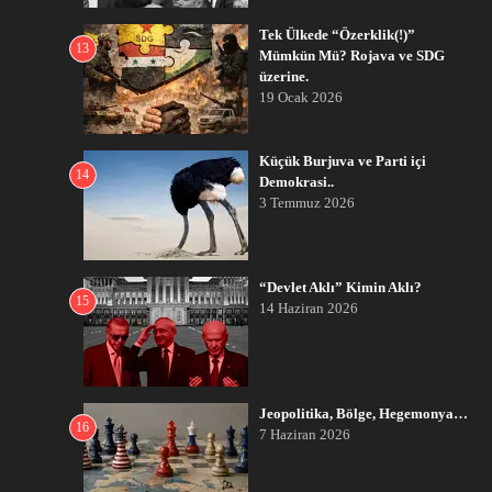
Tek Ülkede “Özerklik(!)”
13
Mümkün Mü? Rojava ve SDG
üzerine.
19 Ocak 2026
Küçük Burjuva ve Parti içi
14
Demokrasi..
3 Temmuz 2026
“Devlet Aklı” Kimin Aklı?
15
14 Haziran 2026
Jeopolitika, Bölge, Hegemonya…
16
7 Haziran 2026