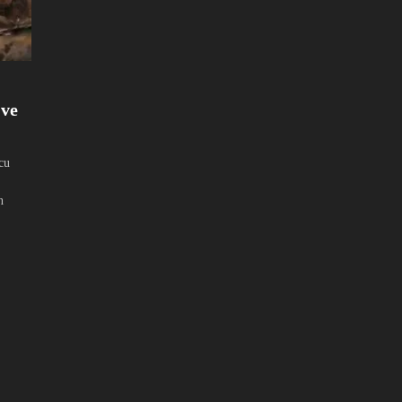
 ve
cu
n