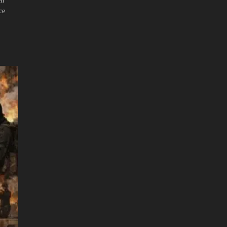
en
ce