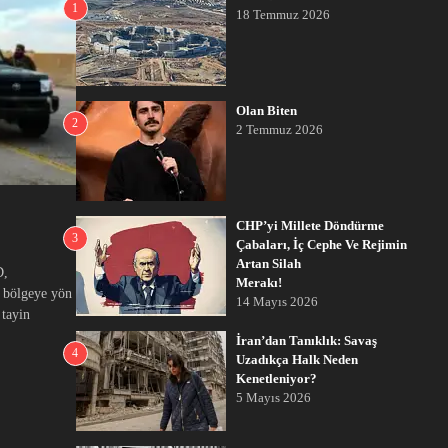
1
18 Temmuz 2026
Olan Biten
2
2 Temmuz 2026
CHP’yi Millete Döndürme
3
Çabaları, İç Cephe Ve Rejimin
Artan Silah
D,
Merakı!
a bölgeye yön
14 Mayıs 2026
 tayin
İran’dan Tanıklık: Savaş
4
Uzadıkça Halk Neden
Kenetleniyor?
5 Mayıs 2026