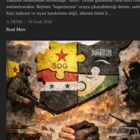
vaadinde bulunmadan sürdürdüğü “süreci” (sözde gündemde tutsa bile) fiil
sonlandıracaktır. Rejimin “başarılarının” ortaya çıkartabileceği durum, sade
Kürt halkının ve siyasi hareketinin değil, ülkenin bütün h...
A. DENIZ
30 Ocak 2026
Read More