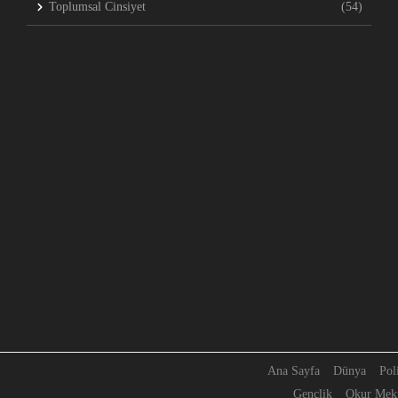
Toplumsal Cinsiyet
(54)
Ana Sayfa
Dünya
Pol
Gençlik
Okur Mekt