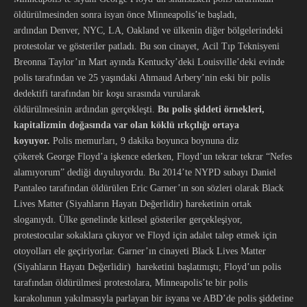
öldürülmesinden sonra isyan önce Minneapolis’te başladı,
ardından Denver, NYC, LA, Oakland ve ülkenin diğer bölgelerindeki
protestolar ve gösteriler patladı. Bu son cinayet, Acil Tıp Teknisyeni
Breonna Taylor’ın Mart ayında Kentucky’deki Louisville’deki evinde
polis tarafından ve 25 yaşındaki Ahmaud Arbery’nin eski bir polis
dedektifi tarafından bir koşu sırasında vurularak
öldürülmesinin ardından gerçekleşti.
Bu polis şiddeti örnekleri,
kapitalizmin doğasında var olan köklü ırkçılığı ortaya
koyuyor.
Polis memurları, 9 dakika boyunca boynuna diz
çökerek George Floyd’a işkence ederken, Floyd’un tekrar tekrar “Nefes
alamıyorum” dediği duyuluyordu. Bu 2014’te NYPD subayı Daniel
Pantaleo tarafından öldürülen Eric Garner’ın son sözleri olarak Black
Lives Matter (Siyahların Hayatı Değerlidir) hareketinin ortak
sloganıydı. Ülke genelinde kitlesel gösteriler gerçekleşiyor,
protestocular sokaklara çıkıyor ve Floyd için adalet talep etmek için
otoyolları ele geçiriyorlar. Garner’ın cinayeti Black Lives Matter
(Siyahların Hayatı Değerlidir) hareketini başlatmıştı; Floyd’un polis
tarafından öldürülmesi protestolara, Minneapolis’te bir polis
karakolunun yakılmasıyla parlayan bir isyana ve ABD’de polis şiddetine