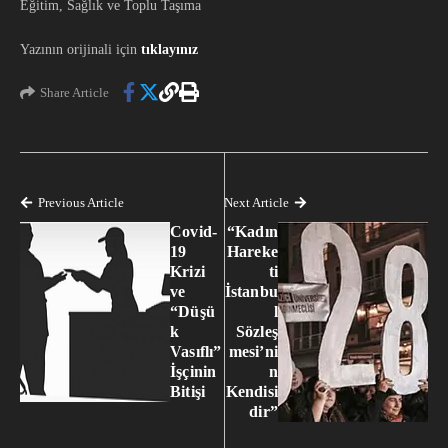
Eğitim, Sağlık ve Toplu Taşıma
Yazının orijinali için
tıklayınız
Share Article
Previous Article
Next Article
Covid-
“Kadın
19
Hareke
Krizi
ti
ve
İstanbu
“Düşü
l
k
Sözleş
Vasıflı”
mesi’ni
İşçinin
n
Bitişi
Kendisi
dir”