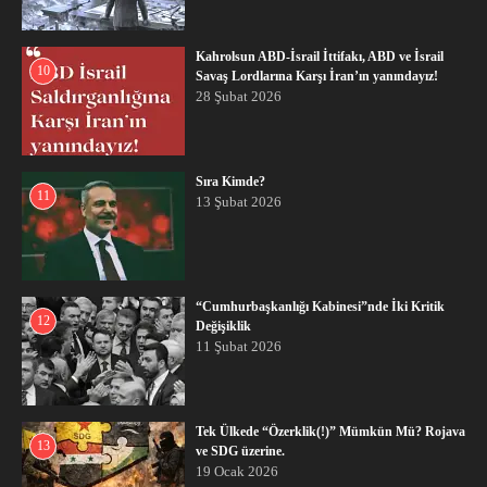
Kahrolsun ABD-İsrail İttifakı, ABD ve İsrail
10
Savaş Lordlarına Karşı İran’ın yanındayız!
28 Şubat 2026
Sıra Kimde?
11
13 Şubat 2026
“Cumhurbaşkanlığı Kabinesi”nde İki Kritik
12
Değişiklik
11 Şubat 2026
Tek Ülkede “Özerklik(!)” Mümkün Mü? Rojava
13
ve SDG üzerine.
19 Ocak 2026