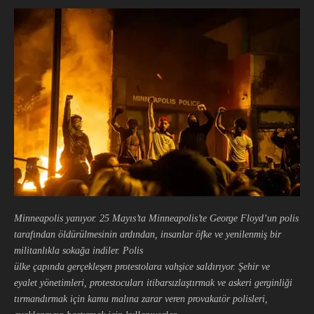
Minneapolis yanıyor. 25 Mayıs’ta Minneapolis’te George Floyd’un polis
tarafından öldürülmesin
in ardından
, insanlar öfke ve y
enilenmiş bir
militanlıkla sokağa indiler
.
Polis
ülke
çapında
gerçekleşen
protestolar
a
vahşice
saldırıyor
. Şehir ve
eyalet
yönetimleri
,
pr
otestocuları itibarsızlaştırmak
v
e askeri gerginliği
tırmandırmak için
kamu mal
ına zarar veren provakatör
polis
leri,