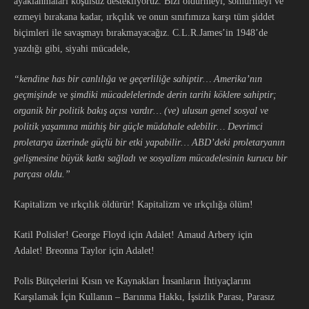
ayaklanmaları koşulsuz destekliyoruz. Bizi öldürmeyi, sömürmeyi ve
ezmeyi bırakana kadar, ırkçılık ve onun sınıfımıza karşı tüm şiddet
biçimleri ile savaşmayı bırakmayacağız. C.L.R.James’in 1948’de
yazdığı gibi, siyahi mücadele,
“kendine
has bir canlılığa ve geçerliliğe sahiptir… Amerika’nın
geçmişinde ve şimdiki mücadelelerinde derin tarihi köklere sahiptir;
organik bir politik bakış açısı vardır… (ve) ulusun genel sosyal ve
politik yaşamına müthiş bir güçle müdahale edebilir… Devrimci
proletarya üzerinde güçlü bir etki yapabilir… ABD’deki proletaryanın
gelişmesine büyük katkı sağladı ve sosyalizm mücadeles
inin kurucu bir
parçası oldu
.”
Kapitalizm ve ırkçılık öldürür! Kapitalizm ve ırkçılığa ölüm!
Katil Polisler! George Floyd için Adalet! Amaud Arbery için
Adalet! Breonna Taylor için Adalet!
Polis Bütçelerini Kısın ve Kaynakları İnsanların İhtiyaçlarını
Karşılamak İçin Kullanın – Barınma Hakkı, İşsizlik Parası, Parasız