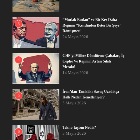
“Mutlak Butlan” ve Bir Kez Daha
3
Rejimin “Kendinden Beter Bir Şeye”
Dönüşmesi!
24 Mayıs 2026
CHP’yi Millete Döndürme Çabaları, İç
4
Cephe Ve Rejimin Artan Silah
Merakı!
14 Mayıs 2026
İran’dan Tanıklık: Savaş Uzadıkça
5
Halk Neden Kenetleniyor?
5 Mayıs 2026
Tekno-faşizm Nedir?
6
3 Mayıs 2026