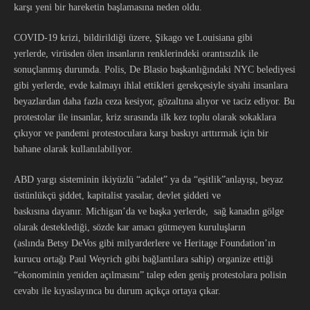
karşı yeni bir hareketin başlamasına neden oldu.
COVID-19 krizi, bildirildiği üzere, Şikago ve Louisiana gibi
yerlerde, virüsden ölen insanların renklerindeki orantısızlık ile
sonuçlanmış durumda. Polis, De Blasio başkanlığındaki NYC belediyesi
gibi yerlerde, evde kalmayı ihlal ettikleri gerekçesiyle siyahi insanlara
beyazlardan daha fazla ceza kesiyor, gözaltına alıyor ve taciz ediyor. Bu
protestolar ile insanlar, kriz sırasında ilk kez toplu olarak sokaklara
çıkıyor ve pandemi protestoculara karşı baskıyı arttırmak için bir
bahane olarak kullanılabiliyor.
ABD yargı sisteminin ikiyüzlü “adalet” ya da “eşitlik”anlayışı, beyaz
üstünlükçü şiddet, kapitalist yasalar, devlet şiddeti ve
baskısına dayanır. Michigan’da ve başka yerlerde, sağ kanadın gölge
olarak desteklediği, sözde kar amacı gütmeyen kuruluşların
(aslında Betsy DeVos gibi milyarderlere ve Heritage Foundation’ın
kurucu ortağı Paul Weyrich gibi bağlantılara sahip) organize ettiği
“ekonominin yeniden açılmasını” talep eden geniş protestolara polisin
cevabı ile kıyaslayınca bu durum açıkça ortaya çıkar.