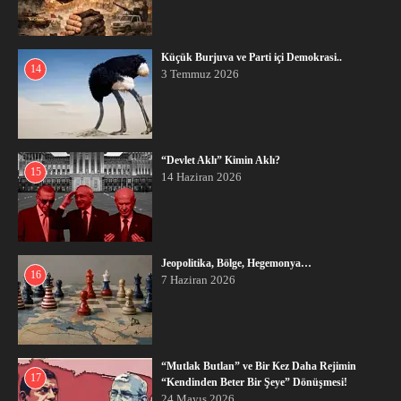
Küçük Burjuva ve Parti içi Demokrasi..
14
3 Temmuz 2026
“Devlet Aklı” Kimin Aklı?
15
14 Haziran 2026
Jeopolitika, Bölge, Hegemonya…
16
7 Haziran 2026
“Mutlak Butlan” ve Bir Kez Daha Rejimin
17
“Kendinden Beter Bir Şeye” Dönüşmesi!
24 Mayıs 2026