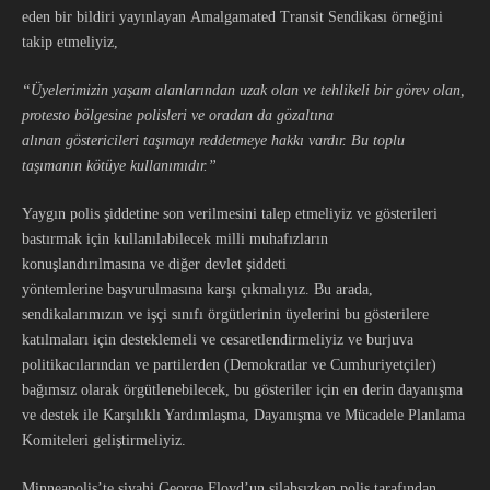
eden bir bildiri yayınlayan Amalgamated Transit Sendikası örneğini
takip etmeliyiz,
“Üyelerimizin yaşam alanlarından uzak olan ve tehlikeli bir görev olan,
protesto bölgesine polisleri ve oradan da gözaltına
alınan göstericileri taşımayı reddetmeye hakkı vardır. Bu toplu
taşımanın kötüye kullanımıdır.”
Yaygın polis şiddetine son verilmesini talep etmeliyiz ve gösterileri
bastırmak için kullanılabilecek milli muhafızların
konuşlandırılmasına ve diğer devlet şiddeti
yöntemlerine başvurulmasına karşı çıkmalıyız. Bu arada,
sendikalarımızın ve işçi sınıfı örgütlerinin üyelerini bu gösterilere
katılmaları için desteklemeli ve cesaretlendirmeliyiz ve burjuva
politikacılarından ve partilerden (Demokratlar ve Cumhuriyetçiler)
bağımsız olarak örgütlenebilecek, bu gösteriler için en derin dayanışma
ve destek ile Karşılıklı Yardımlaşma, Dayanışma ve Mücadele Planlama
Komiteleri geliştirmeliyiz.
Minneapolis’te siyahi George Floyd’un silahsızken polis tarafından