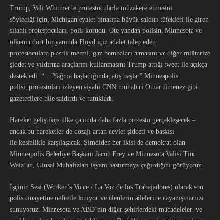
Trump, Vali Whitmer’e protestocularla müzakere etmesini
söylediği için, Michigan eyalet binasına büyük saldırı tüfekleri ile giren
silahlı protestocuları, polis korudu. Öte yandan polisin, Minnesota ve
ülkenin dört bir yanında Floyd için adalet talep eden
protestoculara plastik mermi, gaz bombaları atmasını ve diğer militarize
şiddet ve yıldırma araçlarını kullanmasını Trump attığı tweet ile açıkça
destekledi: “… Yağma başladığında, atış başlar” Minneapolis
polisi, protestoları izleyen siyahi CNN muhabiri Omar Jimenez gibi
gazetecilere bile saldırdı ve tutukladı.
Hareket geliştikçe ülke çapında daha fazla protesto gerçekleşecek –
ancak bu hareketler de dozajı artan devlet şiddeti ve baskısı
ile kesinlikle karşılaşacak. Şimdiden her ikisi de demokrat olan
Minneapolis Belediye Başkanı Jacob Frey ve Minnesota Valisi Tim
Walz’un, Ulusal Muhafızları isyanı bastırmaya çağırdığını görüyoruz.
İşçinin Sesi (Worker’s Voice / La Voz de los Trabajadores) olarak son
polis cinayetine nefretle kınıyor ve ölenlerin ailelerine dayanışmamızı
sunuyoruz. Minnesota ve ABD’nin diğer şehirlerdeki mücadeleleri ve