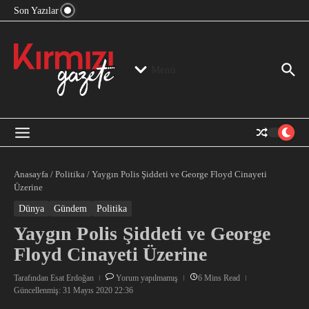
“Devlet Aklı” Kimin Aklı?
İçeriğe atla
Son Yazılar
Jeopolitika, Bölge, Hegemonya…
“Mutlak Butlan” ve Bir Kez Daha Rejimin “Kendinden
Beter Bir Şeye” Dönüşmesi!
Menü
Anasayfa
/
Politika
/
Yaygın Polis Şiddeti ve George Floyd Cinayeti
Üzerine
Dünya
Gündem
Politika
Yaygın Polis Şiddeti ve George
Floyd Cinayeti Üzerine
Tarafından
Esat Erdoğan
Yorum yapılmamış
6 Mins Read
Güncellenmiş: 31 Mayıs 2020
22:36