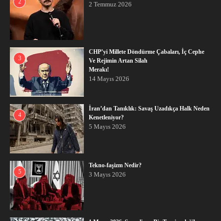
2
2 Temmuz 2026
CHP’yi Millete Döndürme Çabaları, İç Cephe
3
Ve Rejimin Artan Silah
Merakı!
14 Mayıs 2026
İran’dan Tanıklık: Savaş Uzadıkça Halk Neden
4
Kenetleniyor?
5 Mayıs 2026
Tekno-faşizm Nedir?
5
3 Mayıs 2026