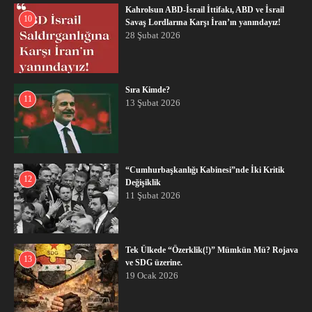
Kahrolsun ABD-İsrail İttifakı, ABD ve İsrail
10
Savaş Lordlarına Karşı İran’ın yanındayız!
28 Şubat 2026
Sıra Kimde?
11
13 Şubat 2026
“Cumhurbaşkanlığı Kabinesi”nde İki Kritik
12
Değişiklik
11 Şubat 2026
Tek Ülkede “Özerklik(!)” Mümkün Mü? Rojava
13
ve SDG üzerine.
19 Ocak 2026