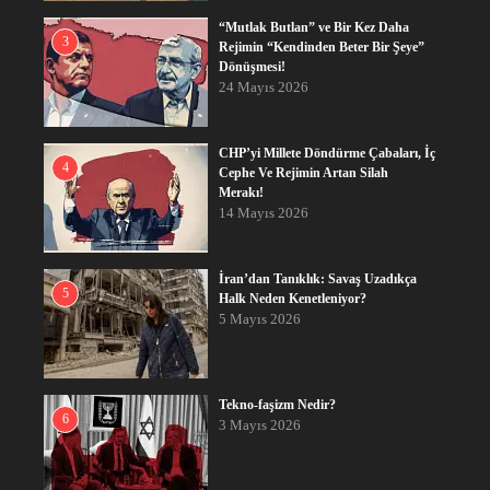
“Mutlak Butlan” ve Bir Kez Daha
3
Rejimin “Kendinden Beter Bir Şeye”
Dönüşmesi!
24 Mayıs 2026
CHP’yi Millete Döndürme Çabaları, İç
4
Cephe Ve Rejimin Artan Silah
Merakı!
14 Mayıs 2026
İran’dan Tanıklık: Savaş Uzadıkça
5
Halk Neden Kenetleniyor?
5 Mayıs 2026
Tekno-faşizm Nedir?
6
3 Mayıs 2026