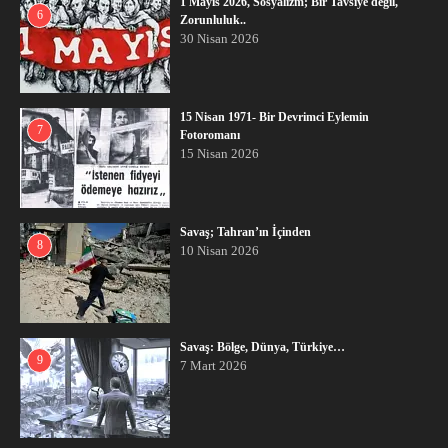
1 Mayıs 2026, Sosyalizm; Bir Tavsiye değil,
6
Zorunluluk..
30 Nisan 2026
15 Nisan 1971- Bir Devrimci Eylemin
7
Fotoromanı
15 Nisan 2026
Savaş; Tahran’ın İçinden
8
10 Nisan 2026
Savaş: Bölge, Dünya, Türkiye…
9
7 Mart 2026