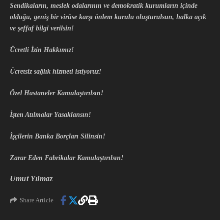
Sendikalar
ın
, meslek odaları
nın
ve demokratik kurumların içinde
olduğu, geniş bir virüse karşı önlem kurulu
oluşturulsun, halka açık
ve şeffaf bilgi verilsin!
Ücretli İzin H
akkımız!
Ücretsiz sağlık hizmeti istiyoruz!
Özel Hastaneler Kamulaştırılsın!
İşten Atılmalar Yasaklansın!
İşçilerin Banka Borçları Silinsin!
Zarar Eden Fabrikalar Kamulaştırılsın!
Umut Yılmaz
Share Article