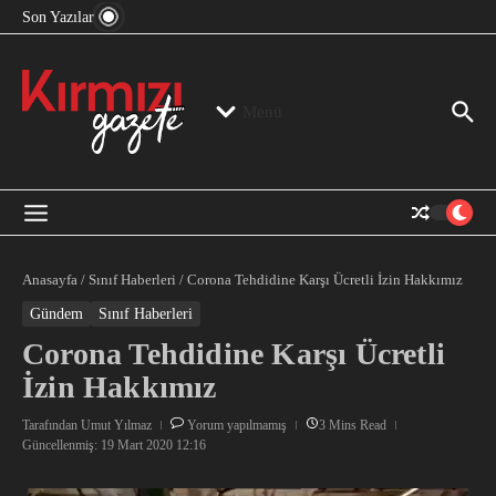
“Devlet Aklı” Kimin Aklı?
İçeriğe atla
Son Yazılar
Jeopolitika, Bölge, Hegemonya…
“Mutlak Butlan” ve Bir Kez Daha Rejimin “Kendinden
Beter Bir Şeye” Dönüşmesi!
Menü
Anasayfa
/
Sınıf Haberleri
/
Corona Tehdidine Karşı Ücretli İzin Hakkımız
Gündem
Sınıf Haberleri
Corona Tehdidine Karşı Ücretli
İzin Hakkımız
Tarafından
Umut Yılmaz
Yorum yapılmamış
3 Mins Read
Güncellenmiş: 19 Mart 2020
12:16