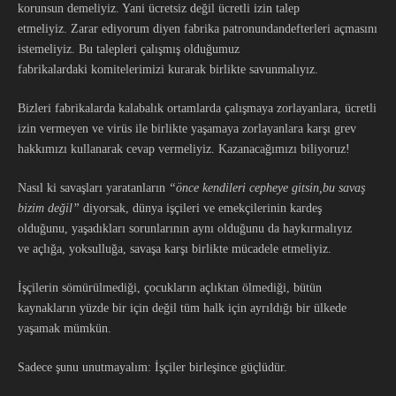
korunsun demeliyiz. Yani ücretsiz değil ücretli izin talep
etmeliyiz. Zarar ediyorum diyen fabrika patronundandefterleri açmasını
istemeliyiz. Bu talepleri çalışmış olduğumuz
fabrikalardaki komitelerimizi kurarak birlikte savunmalıyız.
Bizleri fabrikalarda kalabalık ortamlarda çalışmaya zorlayanlara, ücretli
izin vermeyen ve virüs ile birlikte yaşamaya zorlayanlara karşı grev
hakkımızı kullanarak cevap vermeliyiz. Kazanacağımızı biliyoruz!
Nasıl ki savaşları yaratanların
“
önce kendileri cepheye gitsin
,
bu savaş
bizim değil
”
diyorsak, dünya işçileri ve emekçilerinin kardeş
olduğunu, yaşadıkları sorunlarının aynı olduğunu da haykırmalıyız
ve açlığa, yoksulluğa, savaşa karşı birlikte mücadele etmeliyiz.
İşçilerin sömürülmediği, çocukların açlıktan ölmediği, bütün
kaynakların yüzde bir için değil tüm halk için ayrıldığı bir ülkede
yaşamak mümkün.
Sadece şunu unutmayalım: İşçiler birleşince güçlüdür.