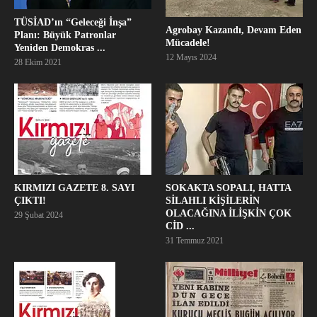
TÜSİAD’ın “Geleceği İnşa”
Agrobay Kazandı, Devam Eden
Planı: Büyük Patronlar
Mücadele!
Yeniden Demokras ...
12 Mayıs 2024
28 Ekim 2021
KIRMIZI GAZETE 8. SAYI
SOKAKTA SOPALI, HATTA
ÇIKTI!
SİLAHLI KİŞİLERİN
OLACAĞINA İLİŞKİN ÇOK
29 Şubat 2024
CİD ...
31 Temmuz 2021