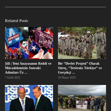
Related Posts
Şili | Yeni Anayasanın Reddi ve
Bir “Devlet Projesi” Olarak
Mücadelemizin Sonraki
Süreç, “Terörsüz Türkiye” ve
Adımları Üz ...
Gerçekçi ...
7 Eylül 2022
10 Mayıs 2025