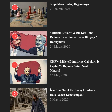
Jeopolitika, Bölge, Hegemonya…
2
7 Haziran 2026
“Mutlak Butlan” ve Bir Kez Daha
3
Rejimin “Kendinden Beter Bir Şeye”
Dönüşmesi!
24 Mayıs 2026
CHP’yi Millete Döndürme Çabaları, İç
4
Cephe Ve Rejimin Artan Silah
Merakı!
14 Mayıs 2026
İran’dan Tanıklık: Savaş Uzadıkça
5
Halk Neden Kenetleniyor?
5 Mayıs 2026