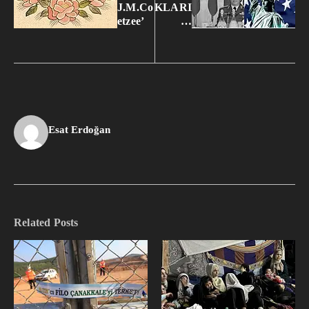
J.M.Co
KLARI
etzee’
…
Esat Erdoğan
Related Posts