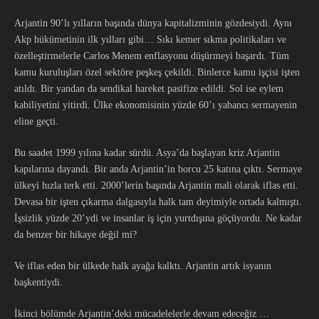
Arjantin 90’lı yılların başında dünya kapitalizminin gözdesiydi. Aynı
Akp hükümetinin ilk yılları gibi… Sıkı kemer sıkma politikaları ve
özelleştirmelerle Carlos Menem enflasyonu düşürmeyi başardı. Tüm
kamu kuruluşları özel sektöre peşkeş çekildi. Binlerce kamu işçisi işten
atıldı. Bir yandan da sendikal hareket pasifize edildi. Sol ise eylem
kabiliyetini yitirdi. Ülke ekonomisinin yüzde 60’ı yabancı sermayenin
eline geçti.
Bu saadet 1999 yılına kadar sürdü. Asya’da başlayan kriz Arjantin
kapılarına dayandı. Bir anda Arjantin’in borcu 25 katına çıktı. Sermaye
ülkeyi hızla terk etti. 2000’lerin başında Arjantin mali olarak iflas etti.
Devasa bir işten çıkarma dalgasıyla halk tam deyimiyle ortada kalmıştı.
İşsizlik yüzde 20’ydi ve insanlar iş için yurtdışına göçüyordu. Ne kadar
da benzer bir hikaye değil mi?
Ve iflas eden bir ülkede halk ayağa kalktı. Arjantin artık isyanın
başkentiydi.
İkinci bölümde Arjantin’deki mücadelelerle devam edeceğiz …