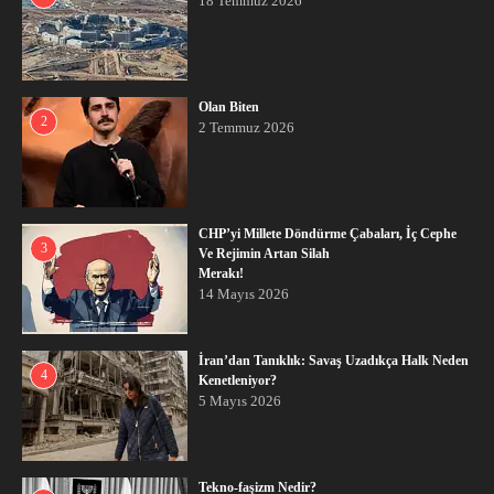
18 Temmuz 2026
Olan Biten
2
2 Temmuz 2026
CHP’yi Millete Döndürme Çabaları, İç Cephe
3
Ve Rejimin Artan Silah
Merakı!
14 Mayıs 2026
İran’dan Tanıklık: Savaş Uzadıkça Halk Neden
4
Kenetleniyor?
5 Mayıs 2026
Tekno-faşizm Nedir?