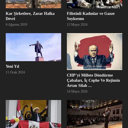
Kar Şirketlere, Zarar Halka
Filistinli Kadınlar ve Gazze
Devri
Soykırımı
6 Ağustos 2019
12 Mayıs 2024
Yeni Yıl
11 Ocak 2024
CHP’yi Millete Döndürme
Çabaları, İç Cephe Ve Rejimin
Artan Silah ...
14 Mayıs 2026