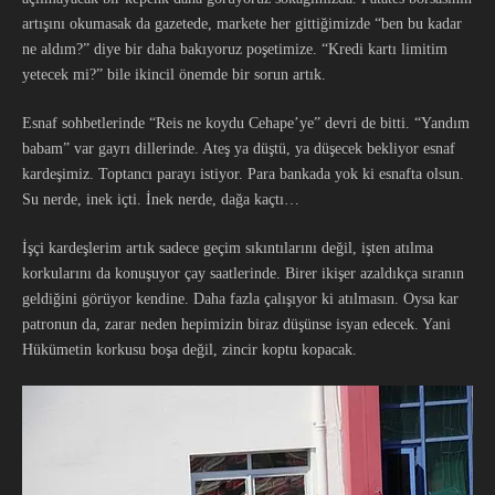
artışını okumasak da gazetede, markete her gittiğimizde “ben bu kadar
ne aldım?” diye bir daha bakıyoruz poşetimize. “Kredi kartı limitim
yetecek mi?” bile ikincil önemde bir sorun artık.
Esnaf sohbetlerinde “Reis ne koydu Cehape’ye” devri de bitti. “Yandım
babam” var gayrı dillerinde. Ateş ya düştü, ya düşecek bekliyor esnaf
kardeşimiz. Toptancı parayı istiyor. Para bankada yok ki esnafta olsun.
Su nerde, inek içti. İnek nerde, dağa kaçtı…
İşçi kardeşlerim artık sadece geçim sıkıntılarını değil, işten atılma
korkularını da konuşuyor çay saatlerinde. Birer ikişer azaldıkça sıranın
geldiğini görüyor kendine. Daha fazla çalışıyor ki atılmasın. Oysa kar
patronun da, zarar neden hepimizin biraz düşünse isyan edecek. Yani
Hükümetin korkusu boşa değil, zincir koptu kopacak.