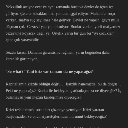
Yoksulluk artıyor evet ve aynı zamanda burjuva devlet de içten içe
çürüyor. Çeteler sokaklarımızı yeniden işgal ediyor. Muhalefet suçu
varken, mafya suç sayılmaz hale geliyor. Devlet ne yapsın, gayri milli
düşman çok. Cezaevi yap yap bitmiyor. Bunlar varken yerli mafyamızı
cezaevine koyacak değil ya! Üstelik yarın bir gün bu “iyi çocuklar”
işine çok yarayabilir.
Sözün kısası, Damatın garantisine rağmen, yarın bugünden daha
karanlık görünüyor.
“
So what?” Yani kriz var tamam da ne yapacağız?
Kapitalizmin krizde olduğu doğru… İşsizlik hanemizde, bu da doğru…
Peki ne yapacağız? Korku ile bekleyen iş arkadaşımıza ne diyeceğiz? İş
bulamayan yeni mezun kardeşimize diyeceğiz?
Krizi tesbit etmek sorunları çözmeye yetmiyor. Krizi yaratan
burjuvaziden ve onun siyasetçilerinden mi umut bekleyeceğiz?