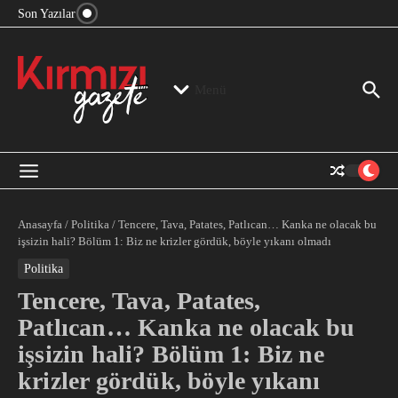
“Devlet Aklı” Kimin Aklı?
İçeriğe atla
Son Yazılar
Jeopolitika, Bölge, Hegemonya…
“Mutlak Butlan” ve Bir Kez Daha Rejimin “Kendinden
Beter Bir Şeye” Dönüşmesi!
Menü
Anasayfa
/
Politika
/
Tencere, Tava, Patates, Patlıcan… Kanka ne olacak bu
işsizin hali? Bölüm 1: Biz ne krizler gördük, böyle yıkanı olmadı
Politika
Tencere, Tava, Patates,
Patlıcan… Kanka ne olacak bu
işsizin hali? Bölüm 1: Biz ne
krizler gördük, böyle yıkanı