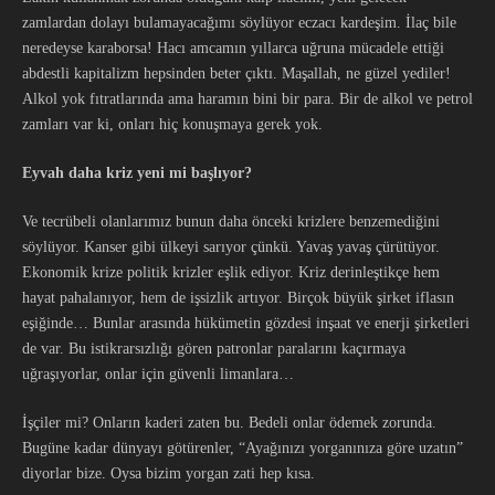
zamlardan dolayı bulamayacağımı söylüyor eczacı kardeşim. İlaç bile
neredeyse karaborsa! Hacı amcamın yıllarca uğruna mücadele ettiği
abdestli kapitalizm hepsinden beter çıktı. Maşallah, ne güzel yediler!
Alkol yok fıtratlarında ama haramın bini bir para. Bir de alkol ve petrol
zamları var ki, onları hiç konuşmaya gerek yok.
Eyvah daha kriz yeni mi başlıyor?
Ve tecrübeli olanlarımız bunun daha önceki krizlere benzemediğini
söylüyor. Kanser gibi ülkeyi sarıyor çünkü. Yavaş yavaş çürütüyor.
Ekonomik krize politik krizler eşlik ediyor. Kriz derinleştikçe hem
hayat pahalanıyor, hem de işsizlik artıyor. Birçok büyük şirket iflasın
eşiğinde… Bunlar arasında hükümetin gözdesi inşaat ve enerji şirketleri
de var. Bu istikrarsızlığı gören patronlar paralarını kaçırmaya
uğraşıyorlar, onlar için güvenli limanlara…
İşçiler mi? Onların kaderi zaten bu. Bedeli onlar ödemek zorunda.
Bugüne kadar dünyayı götürenler, “Ayağınızı yorganınıza göre uzatın”
diyorlar bize. Oysa bizim yorgan zati hep kısa.