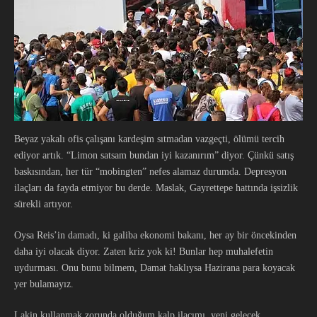
Beyaz yakalı ofis çalışanı kardeşim sıtmadan vazgeçti, ölümü tercih
ediyor artık. “Limon satsam bundan iyi kazanırım” diyor. Çünkü satış
baskısından, her tür “mobingten” nefes alamaz durumda. Depresyon
ilaçları da fayda etmiyor bu derde. Maslak, Gayrettepe hattında işsizlik
sürekli artıyor.
Oysa Reis’in damadı, ki galiba ekonomi bakanı, her ay bir öncekinden
daha iyi olacak diyor. Zaten kriz yok ki! Bunlar hep muhalefetin
uydurması. Onu bunu bilmem, Damat haklıysa Hazirana para koyacak
yer bulamayız.
Lakin kullanmak zorunda olduğum kalp ilacımı, yeni gelecek