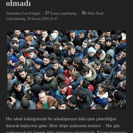
olmadı
Tarafından
Esat Erdoğan
Yorum yapılmamış
6 Mins Read
Güncellenmiş: 26 Kasım 2019
22:47
Her sabah kalktığımızda bir arkadaşımızın daha işten çıkarıldığını
duyarak başlıyoruz güne. Birer ikişer azalıyoruz sessizce… Her gün
açılmayacak bir kepenk daha görüyoruz sokağımızda. Patates borsasının