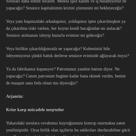
Soruları daha somut soralım. Mesela işsiz kaldık ve iş bulamıyoruz ne
yapacağız? Sessizce kapitalizmin krizini çözmesini mi bekleyeceğiz?
Veya yanı başımızdaki arkadaşımız, yoldaşımız işten çıkarılmışken ya
da çıkarılma riski varken, her koyun kendi bacağından mı asılacak?
Sessizce atılmasını izleyip huzurla evimize mi gideceğiz?
Veya birlikte çıkarıldığımızda ne yapacağız? Kıdeminizi bile
ödeyemiyoruz çünkü battık derlerse sessizce evimizde ağlayacak mıyız?
Ya da fabrikamız kapanıyor? Patronunuz yandım battım diyor. Ne
yapacağız? Canım patronum bugüne kadar bana ekmek verdin, benim
de maaşım sana feda olsun mu diyeceğiz?
Arjantin:
Krize karşı mücadele meşrudur
Yukarıdaki sorulara cevabımız kuyruğumuzu kıstırıp oturmaksa zaten
yenilmişizdir. Oysa birlik olan işçilerin bu saldırıları durdurabilme gücü