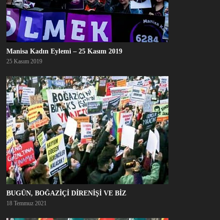
Manisa Kadın Eylemi – 25 Kasım 2019
25 Kasım 2019
BUGÜN, BOĞAZİÇİ DİRENİŞİ VE BİZ
18 Temmuz 2021