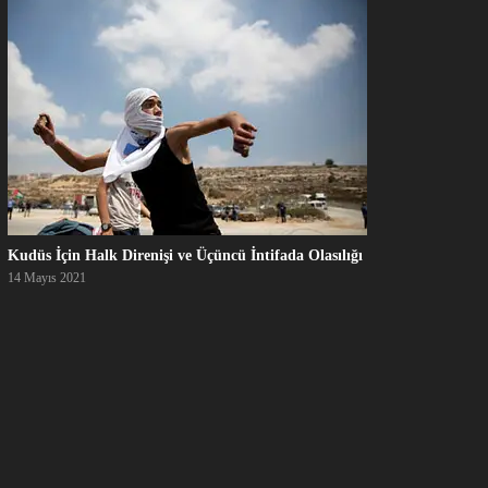
Kudüs İçin Halk Direnişi ve Üçüncü İntifada Olasılığı
14 Mayıs 2021