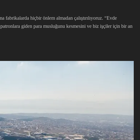
a fabrikalarda hiçbir önlem almadan çalıştırılıyoruz. “Evde
atronlara giden para musluğunu kesmesini ve biz işçiler için bir an