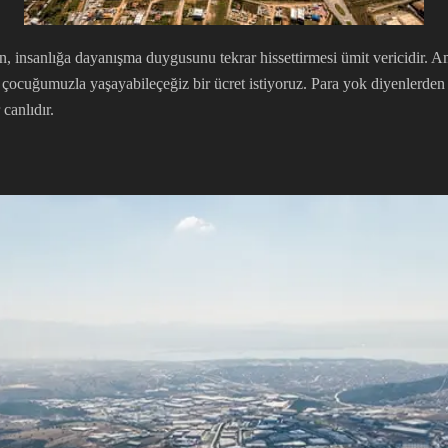
 insanlığa dayanışma duygusunu tekrar hissettirmesi ümit vericidir. Am
çocuğumuzla yaşayabileçeğiz bir ücret istiyoruz. Para yok diyenlerden p
 canlıdır.